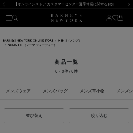
熊本県を中心とした地震の影響によるお荷物のお届けについて
【夏季休業に伴う出荷一時停止のお知らせ】(2026.8.7)
【夏季休業に伴う出荷一時停止のお知らせ】(2026.8.7)
【開催中】SUMMER SALEのご案内・ご注意事項
【オンラインストア カスタマーセンター夏季休業に関するお知らせ】（2026.8.7）
新規登録のお客様も対象！＜MY BARNEYS＞会員のお客様は11,000円（税込）以上のお買上げで常時送料無料！お買い物の際は会員登録を！
【夏季休業に伴う返品・交換承り一時停止のお知らせ】（2026.8.5）
新規登録のお客様も対象！＜MY BARNEYS＞会員のお客様は11,000円（税込）以上のお買上げで常時送料無料！お買い物の際は会員登録を！
前の画像
次の
BARNEYS NEW YORK ONLINE STORE
MEN'S（メンズ）
NOMA T.D.（ノーマ ティーディー）
商品一覧
0 - 0件 / 0件
メンズウェア
メンズバッグ
メンズ革小物
メンズシ
並び替え
絞り込む