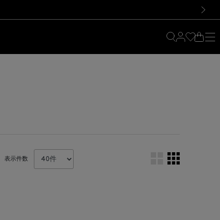
料！お買い物の際は会員登録を！
料！お買い物の際は会員登録を！
次の画像
表示件数
。