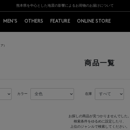
Y BARNEYS＞会員のお客様は11,000円（税込）以上のお買上げで常時送料無
Y BARNEYS＞会員のお客様は11,000円（税込）以上のお買上げで常時送料無
【夏季休業に伴う返品・交換承り一時停止のお知らせ】（2026.8.5）
【夏季休業に伴う返品・交換承り一時停止のお知らせ】（2026.8.5）
熊本県を中心とした地震の影響によるお荷物のお届けについて
【開催中】SUMMER SALEのご案内・ご注意事項
MEN'S
OTHERS
FEATURE
ONLINE STORE
ノア）
商品一覧
カラー
在庫
お探しの商品が見つかりませんでした
検索条件をゆるめに設定したり、
上位のジャンルで検索してください。