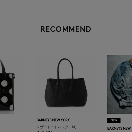
RECOMMEND
BARNEYS NEW YORK
NEW
レザートートバッグ（M）
BARNEYS NEW