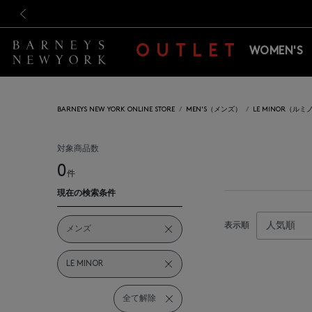
新規登録のお客様も対象！＜M
新規登録のお客様も対象！＜M
前の画像
OUTLET
WOMEN'S
BARNEYS NEW YORK ONLINE STORE
MEN'S（メンズ）
LE MINOR（ルミ
対象商品数
0
件
現在の検索条件
表示順
メンズ
LE MINOR
全て解除