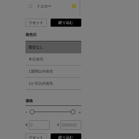
ANCIENT GREEK
SANDAL
イエロー
リセット
絞り込む
ANDERSONS
ピンク
発売日
ANTIPAST
レッド
指定なし
ANYA HINDMARCH
オレンジ
本日発売
1週間以内発売
ARCS LONDON
シルバー
1か月以内発売
ARIANNA
ゴールド
価格
ARIZONA LOVE
その他
¥
¥
ARMA
リセット
絞り込む