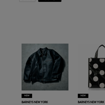
ASAUCE MELER
ATELIER AMBOISE
ATELIER EDITION
ATHENA NEW YORK
ATHLETICS FTWR
ATTO VANNUCCI
FIRENZE
AURALEE
NEW
NEW
AUTRY
BARNEYS NEW YORK
BARNEYS NEW YORK