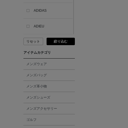
ADIDAS
ADIEU
リセット
絞り込む
ADLIN HUE
アイテムカテゴリ
ADVISORY BOARD
CRYSTALS
メンズウェア
メンズバッグ
AESOP
メンズ革小物
AETA
メンズシューズ
メンズアクセサリー
AKIKO OGAWA.
ゴルフ
ALBERT THURSTON