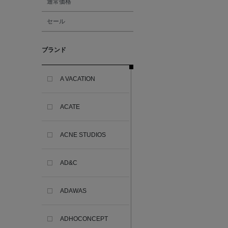
通常価格
セール
ブランド
A VACATION
ACATE
ACNE STUDIOS
AD&C
ADAWAS
ADHOCONCEPT