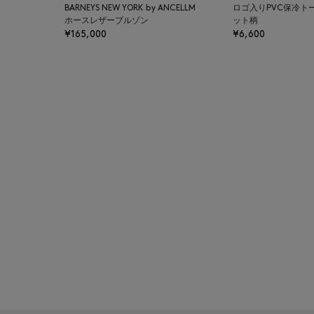
BARNEYS NEW YORK by ANCELLM
ロゴ入りPVC保冷ト
BAGUTTA
ホースレザーブルゾン
ット柄
¥165,000
¥6,600
BAKUNE
BALENCIAGA
BARBA
BARNEYS NEW YORK
BARNEYS NEWYORK
BEAUTY
BASERANGE
BE.ABLE