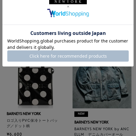
BARNEYS NEW YORK
NEW
レザートートバッグ（M）
BARNEYS NEW YORK
¥47,300
BARNEYS NEW YORK by ANC
4
colors
ELLM ホースレザーブルゾン
¥165,000
BARNEYS NEW YORK
NEW
ロゴ入りPVC保冷トートバッ
BARNEYS NEW YORK
グ／ドット柄
BARNEYS NEW YORK by ANC
¥6,600
ELLM デニムカバーオール