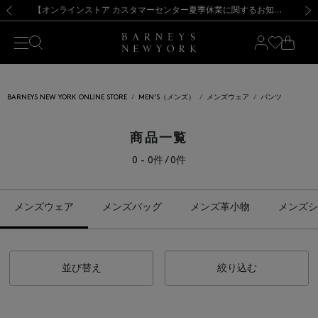
熊本県を中心とした地震の影響によるお荷物のお届けについて
【夏季休業に伴う出荷一時停止のお知らせ】(2026.8.7)
【夏季休業に伴う出荷一時停止のお知らせ】(2026.8.7)
【開催中】SUMMER SALEのご案内・ご注意事項
【オンラインストア カスタマーセンター夏季休業に関するお知らせ】（2026.8.7）
新規登録のお客様も対象！＜MY BARNEYS＞会員のお客様は11,000円（税込）以上のお買上げで常時送料無料！お買い物の際は会員登録を！
【夏季休業に伴う返品・交換承り一時停止のお知らせ】（2026.8.5）
新規登録のお客様も対象！＜MY BARNEYS＞会員のお客様は11,000円（税込）以上のお買上げで常時送料無料！お買い物の際は会員登録を！
前の画像
次の
BARNEYS NEW YORK ONLINE STORE
MEN'S（メンズ）
メンズウェア
パンツ
商品一覧
0 - 0件 / 0件
メンズウェア
メンズバッグ
メンズ革小物
メンズシ
並び替え
絞り込む