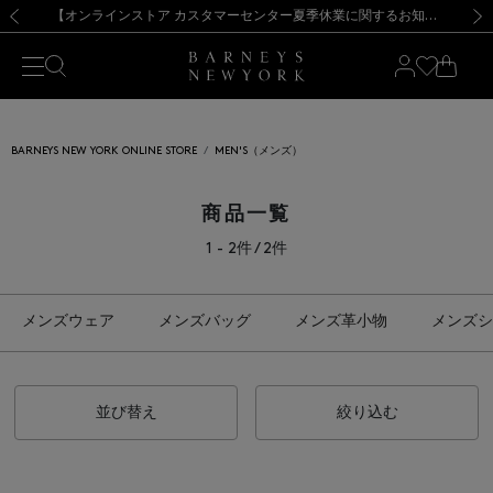
熊本県を中心とした地震の影響によるお荷物のお届けについて
【夏季休業に伴う出荷一時停止のお知らせ】(2026.8.7)
【夏季休業に伴う出荷一時停止のお知らせ】(2026.8.7)
【開催中】SUMMER SALEのご案内・ご注意事項
【オンラインストア カスタマーセンター夏季休業に関するお知らせ】（2026.8.7）
新規登録のお客様も対象！＜MY BARNEYS＞会員のお客様は11,000円（税込）以上のお買上げで常時送料無料！お買い物の際は会員登録を！
【夏季休業に伴う返品・交換承り一時停止のお知らせ】（2026.8.5）
新規登録のお客様も対象！＜MY BARNEYS＞会員のお客様は11,000円（税込）以上のお買上げで常時送料無料！お買い物の際は会員登録を！
前の画像
次の
BARNEYS NEW YORK ONLINE STORE
MEN'S（メンズ）
商品一覧
1 - 2件 / 2件
メンズウェア
メンズバッグ
メンズ革小物
メンズシ
並び替え
絞り込む