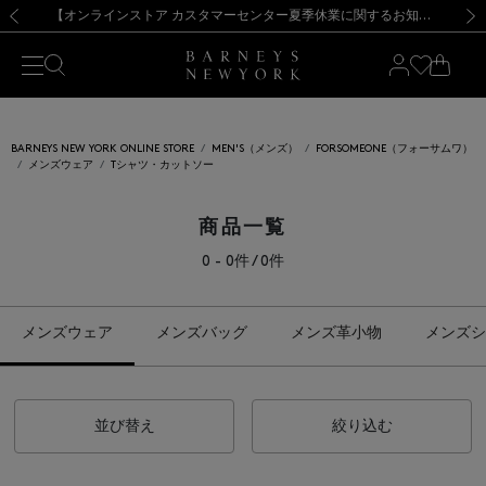
熊本県を中心とした地震の影響によるお荷物のお届けについて
【夏季休業に伴う出荷一時停止のお知らせ】(2026.8.7)
【夏季休業に伴う出荷一時停止のお知らせ】(2026.8.7)
【開催中】SUMMER SALEのご案内・ご注意事項
【オンラインストア カスタマーセンター夏季休業に関するお知らせ】（2026.8.7）
新規登録のお客様も対象！＜MY BARNEYS＞会員のお客様は11,000円（税込）以上のお買上げで常時送料無料！お買い物の際は会員登録を！
【夏季休業に伴う返品・交換承り一時停止のお知らせ】（2026.8.5）
新規登録のお客様も対象！＜MY BARNEYS＞会員のお客様は11,000円（税込）以上のお買上げで常時送料無料！お買い物の際は会員登録を！
前の画像
次の
BARNEYS NEW YORK ONLINE STORE
MEN'S（メンズ）
FORSOMEONE（フォーサムワ）
メンズウェア
Tシャツ・カットソー
商品一覧
0 - 0件 / 0件
メンズウェア
メンズバッグ
メンズ革小物
メンズシ
並び替え
絞り込む