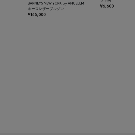
ット柄
BARNEYS NEW YORK by ANCELLM
¥6,600
BAKUNE
ホースレザーブルゾン
¥165,000
BALENCIAGA
BARBA
BARNEYS NEW YORK
BARNEYS NEWYORK
BEAUTY
BASERANGE
BE.ABLE
BEAUTY:BEAST