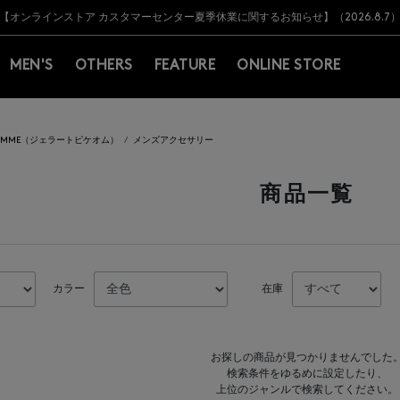
Y BARNEYS＞会員のお客様は11,000円（税込）以上のお買上げで常時送料無
Y BARNEYS＞会員のお客様は11,000円（税込）以上のお買上げで常時送料無
【オンラインストア カスタマーセンター夏季休業に関するお知らせ】（2026.8.7
【夏季休業に伴う返品・交換承り一時停止のお知らせ】（2026.8.5）
熊本県を中心とした地震の影響によるお荷物のお届けについて
【夏季休業に伴う出荷一時停止のお知らせ】(2026.8.7)
【夏季休業に伴う出荷一時停止のお知らせ】(2026.8.7)
【開催中】SUMMER SALEのご案内・ご注意事項
MEN'S
OTHERS
FEATURE
ONLINE STORE
E HOMME（ジェラートピケオム）
メンズアクセサリー
商品一覧
カラー
在庫
お探しの商品が見つかりませんでした
検索条件をゆるめに設定したり、
上位のジャンルで検索してください。