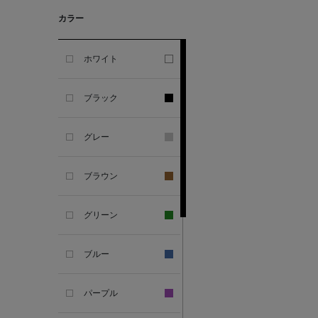
GHERARDI
カラー
ALL THE WAYS TO SAY
ホワイト
ALPO
ブラック
ALTEA
グレー
AMIRI
ブラウン
AMOMENTO
グリーン
ANCELLM
ブルー
ANCIENT GREEK
SANDAL
パープル