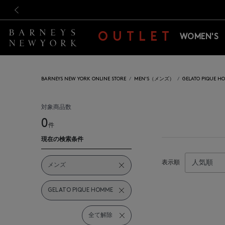
新規登録のお客様も対象！＜M
新規登録のお客様も対象！＜M
前の画像
OUTLET
WOMEN'S
BARNEYS NEW YORK ONLINE STORE
MEN'S（メンズ）
GELATO PIQU
対象商品数
0
件
現在の検索条件
表示順
メンズ
GELATO PIQUE HOMME
全て解除