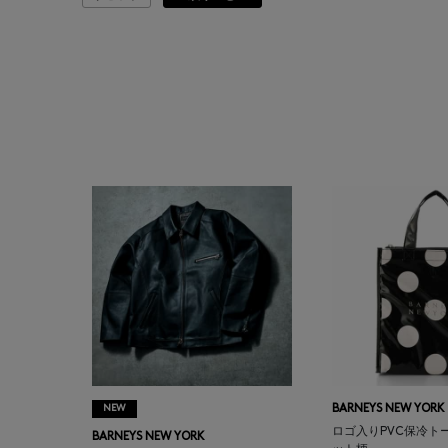
ATELIER AMBOISE
ATELIER EDITION
ATHENA NEW YORK
ATHLETICS FTWR
ATTO VANNUCCI
FIRENZE
AURALEE
AUTRY
NEW
BARNEYS NEW YORK
BAGUTTA
ロゴ入りPVC保冷ト
BARNEYS NEW YORK