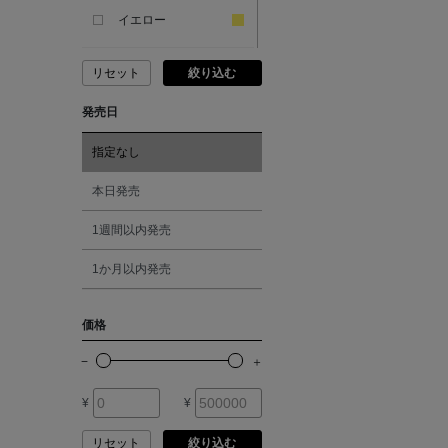
ANDERSONS
イエロー
リセット
絞り込む
ANTIPAST
ピンク
発売日
ANYA HINDMARCH
レッド
指定なし
ARCS LONDON
オレンジ
本日発売
1週間以内発売
ARIANNA
シルバー
1か月以内発売
ARIZONA LOVE
ゴールド
価格
ARMA
その他
¥
¥
ASAUCE MELER
リセット
絞り込む