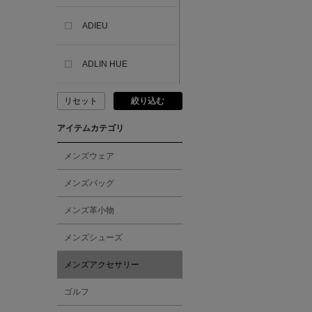
ADIEU
ADLIN HUE
リセット
絞り込む
ADVISORY BOARD
CRYSTALS
アイテムカテゴリ
AESOP
メンズウェア
メンズバッグ
AETA
メンズ革小物
AKIKO OGAWA.
メンズシューズ
メンズアクセサリー
ALBERT THURSTON
ゴルフ
ALESSANDRO