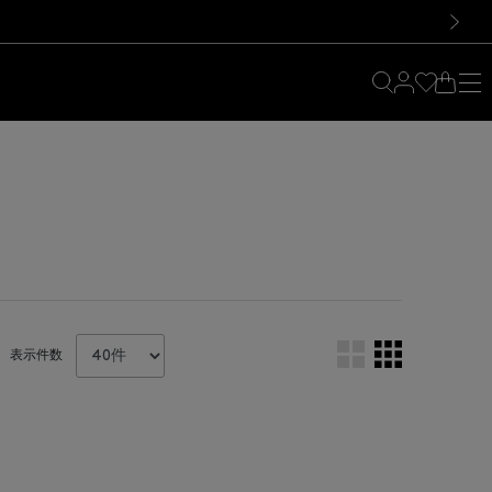
料！お買い物の際は会員登録を！
料！お買い物の際は会員登録を！
）
次の画像
表示件数
。