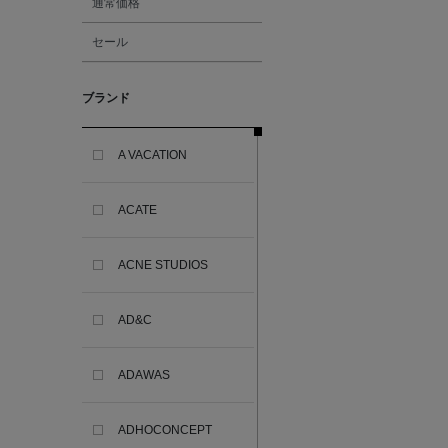
通常価格
セール
ブランド
A VACATION
ACATE
ACNE STUDIOS
AD&C
ADAWAS
ADHOCONCEPT