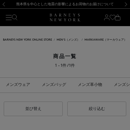
熊本県を中心とした地震の影響によるお荷物のお届けについて
【開催中】SUMMER SALEのご案内・ご注意事項
新規登録のお客様も対象！＜MY BARNEYS＞会員のお客様は11,000円（税込）以上のお買上げで常時送料無料！お買い物の際は会員登録を！
【夏季休業に伴う返品・交換承り一時停止のお知らせ】（2026.8.5）
新規登録のお客様も対象！＜MY BARNEYS＞会員のお客様は11,000円（税込）以上のお買上げで常時送料無料！お買い物の際は会員登録を！
【夏季休業に伴う返品・交換承り一時停止のお知らせ】（2026.8.5）
前の画像
次の
BARNEYS NEW YORK ONLINE STORE
MEN'S（メンズ）
MARKAWARE（マーカウェア）
商品一覧
1 - 1件 / 1件
メンズウェア
メンズバッグ
メンズ革小物
メンズシ
並び替え
絞り込む