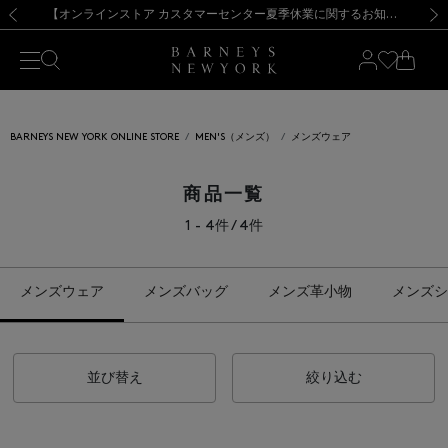
熊本県を中心とした地震の影響によるお荷物のお届けについて
【夏季休業に伴う出荷一時停止のお知らせ】(2026.8.7)
【夏季休業に伴う出荷一時停止のお知らせ】(2026.8.7)
【開催中】SUMMER SALEのご案内・ご注意事項
【オンラインストア カスタマーセンター夏季休業に関するお知らせ】（2026.8.7）
新規登録のお客様も対象！＜MY BARNEYS＞会員のお客様は11,000円（税込）以上のお買上げで常時送料無料！お買い物の際は会員登録を！
【夏季休業に伴う返品・交換承り一時停止のお知らせ】（2026.8.5）
新規登録のお客様も対象！＜MY BARNEYS＞会員のお客様は11,000円（税込）以上のお買上げで常時送料無料！お買い物の際は会員登録を！
前の画像
次の
BARNEYS NEW YORK ONLINE STORE
MEN'S（メンズ）
メンズウェア
商品一覧
1 - 4件 / 4件
メンズウェア
メンズバッグ
メンズ革小物
メンズシ
並び替え
絞り込む