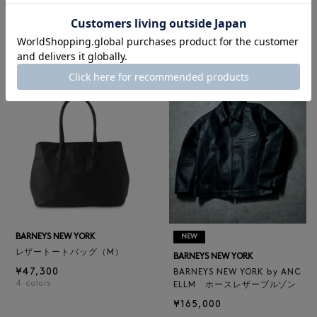
メンズアクセサリー
|
ゴルフ
RECOMMEND
BARNEYS NEW YORK
NEW
レザートートバッグ（M）
BARNEYS NEW YORK
¥47,300
BARNEYS NEW YORK by ANC
4
colors
ELLM ホースレザーブルゾン
¥165,000