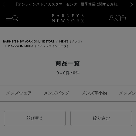
熊本県を中心とした地震の影響によるお荷物のお届けについて
【夏季休業に伴う出荷一時停止のお知らせ】(2026.8.7)
【夏季休業に伴う出荷一時停止のお知らせ】(2026.8.7)
【開催中】SUMMER SALEのご案内・ご注意事項
【オンラインストア カスタマーセンター夏季休業に関するお知らせ】（2026.8.7）
新規登録のお客様も対象！＜MY BARNEYS＞会員のお客様は11,000円（税込）以上のお買上げで常時送料無料！お買い物の際は会員登録を！
【夏季休業に伴う返品・交換承り一時停止のお知らせ】（2026.8.5）
新規登録のお客様も対象！＜MY BARNEYS＞会員のお客様は11,000円（税込）以上のお買上げで常時送料無料！お買い物の際は会員登録を！
前の画像
次の
BARNEYS NEW YORK ONLINE STORE
MEN'S（メンズ）
PIAZZA IN MODA（ピアッツァインモーダ）
商品一覧
0 - 0件 / 0件
メンズウェア
メンズバッグ
メンズ革小物
メンズシ
並び替え
絞り込む