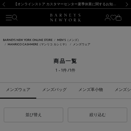
熊本県を中心とした地震の影響によるお荷物のお届けについて
【夏季休業に伴う出荷一時停止のお知らせ】(2026.8.7)
【夏季休業に伴う出荷一時停止のお知らせ】(2026.8.7)
【開催中】SUMMER SALEのご案内・ご注意事項
【オンラインストア カスタマーセンター夏季休業に関するお知らせ】（2026.8.7）
新規登録のお客様も対象！＜MY BARNEYS＞会員のお客様は11,000円（税込）以上のお買上げで常時送料無料！お買い物の際は会員登録を！
【夏季休業に伴う返品・交換承り一時停止のお知らせ】（2026.8.5）
新規登録のお客様も対象！＜MY BARNEYS＞会員のお客様は11,000円（税込）以上のお買上げで常時送料無料！お買い物の際は会員登録を！
前の画像
次の
BARNEYS NEW YORK ONLINE STORE
MEN'S（メンズ）
MANRICO CASHMERE（マンリコ カシミヤ）
メンズウェア
商品一覧
1 - 1件 / 1件
メンズウェア
メンズバッグ
メンズ革小物
メンズシ
並び替え
絞り込む