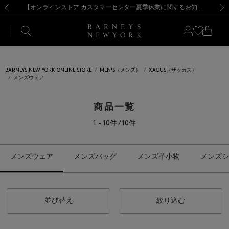
熊本県を中心とした地震の影響によるお荷物のお届けについて
【夏季休業に伴う出荷一時停止のお知らせ】(2026.8.7)
【夏季休業に伴う出荷一時停止のお知らせ】(2026.8.7)
【開催中】SUMMER SALEのご案内・ご注意事項
【オンラインストア カスタマーセンター夏季休業に関するお知らせ】（2026.8.7）
新規登録のお客様も対象！＜MY BARNEYS＞会員のお客様は11,000円（税込）以上のお買上げで常時送料無料！お買い物の際は会員登録を！
【夏季休業に伴う返品・交換承り一時停止のお知らせ】（2026.8.5）
新規登録のお客様も対象！＜MY BARNEYS＞会員のお客様は11,000円（税込）以上のお買上げで常時送料無料！お買い物の際は会員登録を！
前の画像
次の
BARNEYS NEW YORK ONLINE STORE
MEN'S（メンズ）
XACUS（ザッカス）
メンズウェア
商品一覧
1 - 10件 / 10件
メンズウェア
メンズバッグ
メンズ革小物
メンズシ
並び替え
絞り込む