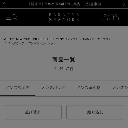
熊本県を中心とした地震の影響によるお荷物のお届けについて
【開催中】SUMMER SALEのご案内・ご注意事項
新規登録のお客様も対象！＜MY BARNEYS＞会員のお客様は11,000円（税込）以上のお買上げで常時送料無料！お買い物の際は会員登録を！
【夏季休業に伴う返品・交換承り一時停止のお知らせ】（2026.8.5）
新規登録のお客様も対象！＜MY BARNEYS＞会員のお客様は11,000円（税込）以上のお買上げで常時送料無料！お買い物の際は会員登録を！
【夏季休業に伴う返品・交換承り一時停止のお知らせ】（2026.8.5）
前の画像
次の
BARNEYS NEW YORK ONLINE STORE
MEN'S（メンズ）
OAS（オーエーエス）
メンズウェア
Tシャツ・カットソー
商品一覧
1 - 1件 / 1件
メンズウェア
メンズバッグ
メンズ革小物
メンズシ
並び替え
絞り込む