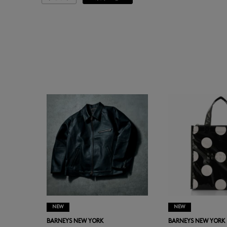
ASAUCE MELER
ATELIER AMBOISE
ATELIER EDITION
ATHENA NEW YORK
ATHLETICS FTWR
ATTO VANNUCCI
FIRENZE
AURALEE
NEW
NEW
AUTRY
BARNEYS NEW YORK
BARNEYS NEW YORK