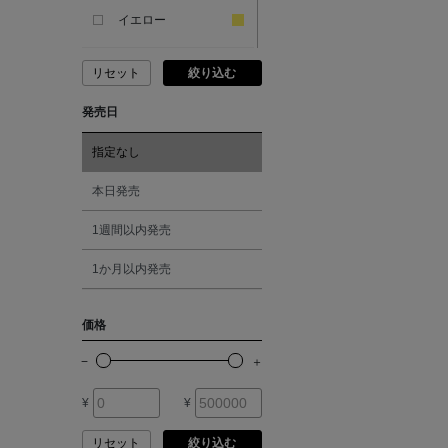
ANCIENT GREEK
SANDAL
イエロー
リセット
絞り込む
ANDERSONS
ピンク
発売日
ANTIPAST
レッド
指定なし
ANYA HINDMARCH
オレンジ
本日発売
1週間以内発売
ARCS LONDON
シルバー
1か月以内発売
ARIANNA
ゴールド
価格
ARIZONA LOVE
その他
¥
¥
ARMA
リセット
絞り込む