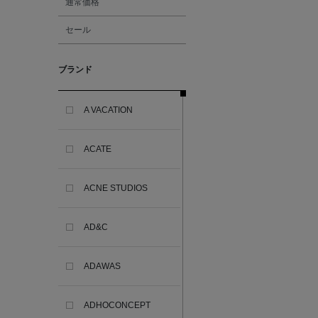
通常価格
セール
ブランド
A VACATION
ACATE
ACNE STUDIOS
AD&C
ADAWAS
ADHOCONCEPT