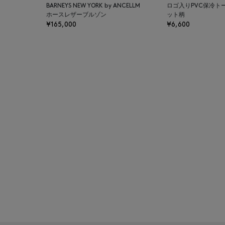
BARNEYS NEW YORK by ANCELLM
ロゴ入りPVC保冷ト
BAGUTTA
ホースレザーブルゾン
ット柄
¥165,000
¥6,600
BAKUNE
BALENCIAGA
BARBA
BARNEYS NEW YORK
BARNEYS NEWYORK
BEAUTY
BASERANGE
BE.ABLE