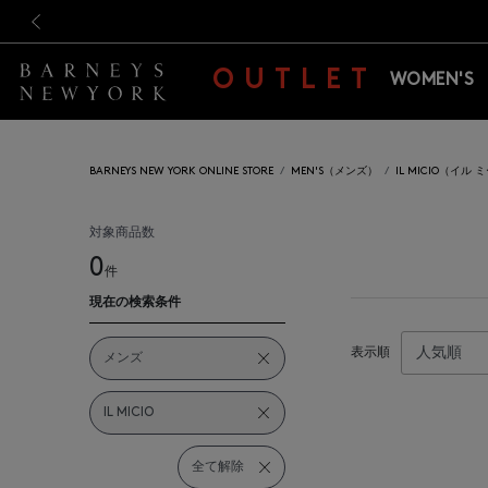
新規登録のお客様も対象！＜M
新規登録のお客様も対象！＜M
前の画像
OUTLET
WOMEN'S
BARNEYS NEW YORK ONLINE STORE
MEN'S（メンズ）
IL MICIO（イル
対象商品数
0
件
現在の検索条件
表示順
メンズ
IL MICIO
全て解除