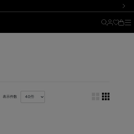
料！お買い物の際は会員登録を！
料！お買い物の際は会員登録を！
）
次の画像
表示件数
。