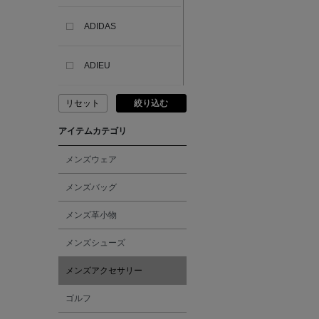
ADIDAS
ADIEU
リセット
絞り込む
ADLIN HUE
アイテムカテゴリ
ADVISORY BOARD
CRYSTALS
メンズウェア
メンズバッグ
AESOP
メンズ革小物
AETA
メンズシューズ
メンズアクセサリー
AKIKO OGAWA.
ゴルフ
ALBERT THURSTON