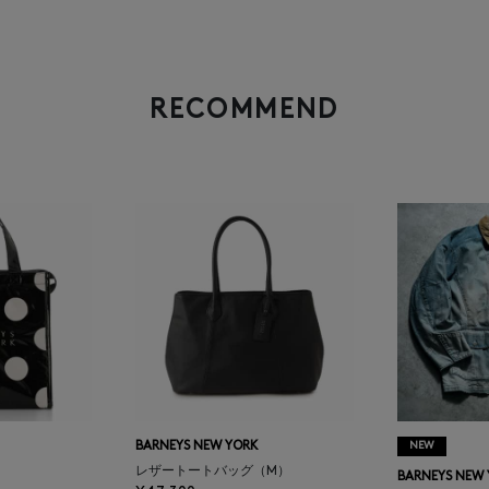
RECOMMEND
BARNEYS NEW YORK
NEW
レザートートバッグ（M）
BARNEYS NEW