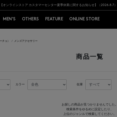
Y BARNEYS＞会員のお客様は11,000円（税込）以上のお買上げで常時送料無
Y BARNEYS＞会員のお客様は11,000円（税込）以上のお買上げで常時送料無
【オンラインストア カスタマーセンター夏季休業に関するお知らせ】（2026.8.7
【夏季休業に伴う返品・交換承り一時停止のお知らせ】（2026.8.5）
熊本県を中心とした地震の影響によるお荷物のお届けについて
【夏季休業に伴う出荷一時停止のお知らせ】(2026.8.7)
【夏季休業に伴う出荷一時停止のお知らせ】(2026.8.7)
【開催中】SUMMER SALEのご案内・ご注意事項
MEN'S
OTHERS
FEATURE
ONLINE STORE
 ミーチョ）
メンズアクセサリー
商品一覧
カラー
在庫
お探しの商品が見つかりませんでした
検索条件をゆるめに設定したり、
上位のジャンルで検索してください。