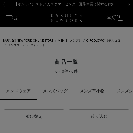
熊本県を中心とした地震の影響によるお荷物のお届けについて
【夏季休業に伴う出荷一時停止のお知らせ】(2026.8.7)
【夏季休業に伴う出荷一時停止のお知らせ】(2026.8.7)
【開催中】SUMMER SALEのご案内・ご注意事項
【オンラインストア カスタマーセンター夏季休業に関するお知らせ】（2026.8.7）
新規登録のお客様も対象！＜MY BARNEYS＞会員のお客様は11,000円（税込）以上のお買上げで常時送料無料！お買い物の際は会員登録を！
【夏季休業に伴う返品・交換承り一時停止のお知らせ】（2026.8.5）
新規登録のお客様も対象！＜MY BARNEYS＞会員のお客様は11,000円（税込）以上のお買上げで常時送料無料！お買い物の際は会員登録を！
前の画像
次の
BARNEYS NEW YORK ONLINE STORE
MEN'S（メンズ）
CIRCOLO1901（チルコロ）
メンズウェア
ジャケット
商品一覧
0 - 0件 / 0件
メンズウェア
メンズバッグ
メンズ革小物
メンズシ
並び替え
絞り込む