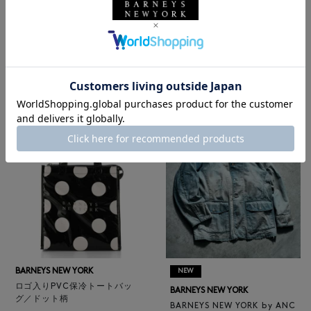
BARNEYS NEW YORK
NEW
レザートートバッグ（M）
BARNEYS NEW YORK
¥47,300
BARNEYS NEW YORK by ANC
4
colors
ELLM ホースレザーブルゾン
¥165,000
BARNEYS NEW YORK
NEW
ロゴ入りPVC保冷トートバッ
BARNEYS NEW YORK
グ／ドット柄
BARNEYS NEW YORK by ANC