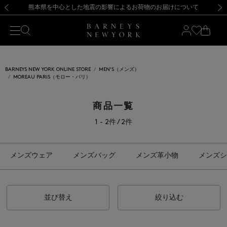
熊本県を中心とした地震の影響によるお荷物のお届けについて
【開催中】SUMMER SALEのご案内・ご注意事項
新規登録のお客様も対象！＜MY BARNEYS＞会員のお客様は11,000円（税込）以上のお買上げで常時送料無料！お買い物の際は会員登録を！
【夏季休業に伴う返品・交換承り一時停止のお知らせ】（2026.8.5）
新規登録のお客様も対象！＜MY BARNEYS＞会員のお客様は11,000円（税込）以上のお買上げで常時送料無料！お買い物の際は会員登録を！
【夏季休業に伴う返品・交換承り一時停止のお知らせ】（2026.8.5）
前の画像
次の
BARNEYS NEW YORK ONLINE STORE
MEN'S（メンズ）
MOREAU PARIS（モロー・パリ）
商品一覧
1 - 2件 / 2件
メンズウェア
メンズバッグ
メンズ革小物
メンズシ
並び替え
絞り込む