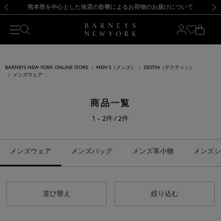
熊本県を中心とした地震の影響によるお荷物のお届けについて
【開催中】SUMMER SALEのご案内・ご注意事項
新規登録のお客様も対象！＜MY BARNEYS＞会員のお客様は11,000円（税込）以上のお買上げで常時送料無料！お買い物の際は会員登録を！
【夏季休業に伴う返品・交換承り一時停止のお知らせ】（2026.8.5）
新規登録のお客様も対象！＜MY BARNEYS＞会員のお客様は11,000円（税込）以上のお買上げで常時送料無料！お買い物の際は会員登録を！
【夏季休業に伴う返品・交換承り一時停止のお知らせ】（2026.8.5）
前の画像
次の
BARNEYS NEW YORK ONLINE STORE
MEN'S（メンズ）
DESTIN（デスティン）
メンズウェア
商品一覧
1 - 2件 / 2件
メンズウェア
メンズバッグ
メンズ革小物
メンズシ
並び替え
絞り込む