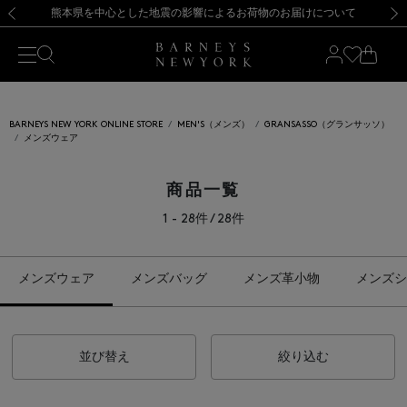
熊本県を中心とした地震の影響によるお荷物のお届けについて
【開催中】SUMMER SALEのご案内・ご注意事項
新規登録のお客様も対象！＜MY BARNEYS＞会員のお客様は11,000円（税込）以上のお買上げで常時送料無料！お買い物の際は会員登録を！
【夏季休業に伴う返品・交換承り一時停止のお知らせ】（2026.8.5）
新規登録のお客様も対象！＜MY BARNEYS＞会員のお客様は11,000円（税込）以上のお買上げで常時送料無料！お買い物の際は会員登録を！
【夏季休業に伴う返品・交換承り一時停止のお知らせ】（2026.8.5）
前の画像
次の
BARNEYS NEW YORK ONLINE STORE
MEN'S（メンズ）
GRANSASSO（グランサッソ）
メンズウェア
商品一覧
1 - 28件 / 28件
メンズウェア
メンズバッグ
メンズ革小物
メンズシ
並び替え
絞り込む