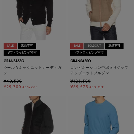
SALE
返品不可
SALE
SOLDOUT
返品不可
ギフトラッピング不可
ギフトラッピング不可
GRANSASSO
GRANSASSO
ウール Vネックニットカーディガ
コンビネーション中綿入りジップ
ン
アップニットブルゾン
¥49,500
¥126,500
¥29,700
¥69,575
40% OFF
45% OFF