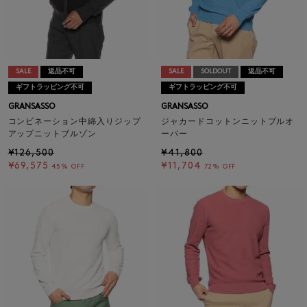
SALE
返品不可
SALE
SOLDOUT
返品不可
ギフトラッピング不可
ギフトラッピング不可
GRANSASSO
GRANSASSO
コンビネーション中綿入りジップ
ジャカードコットンニットプルオ
アップニットブルゾン
ーバー
¥126,500
¥41,800
¥69,575
¥11,704
45% OFF
72% OFF