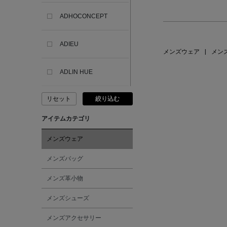
ADHOCONCEPT
ADIEU
メンズウェア
|
メン
ADLIN HUE
リセット
絞り込む
ADVISORY BOARD
CRYSTALS
アイテムカテゴリ
AESOP
メンズウェア
メンズバッグ
AETA
メンズ革小物
AKIKO OGAWA.
メンズシューズ
メンズアクセサリー
ALBERT THURSTON