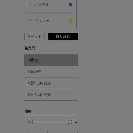
SANDAL
パープル
ANDERSONS
イエロー
リセット
絞り込む
ANTIPAST
ピンク
発売日
ANYA HINDMARCH
レッド
指定なし
ARCS LONDON
オレンジ
本日発売
1週間以内発売
ARIANNA
シルバー
1か月以内発売
ARIZONA LOVE
ゴールド
価格
ARMA
その他