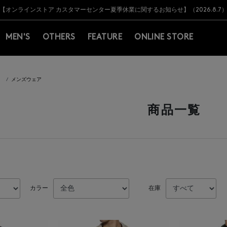
Y BARNEYS＞会員のお客様は11,000円（税込）以上のお買上げで常時送料無
Y BARNEYS＞会員のお客様は11,000円（税込）以上のお買上げで常時送料無
【オンラインストア カスタマーセンター夏季休業に関するお知らせ】（2026.8.7
【夏季休業に伴う返品・交換承り一時停止のお知らせ】（2026.8.5）
熊本県を中心とした地震の影響によるお荷物のお届けについて
【夏季休業に伴う出荷一時停止のお知らせ】(2026.8.7)
【夏季休業に伴う出荷一時停止のお知らせ】(2026.8.7)
【開催中】SUMMER SALEのご案内・ご注意事項
MEN'S
OTHERS
FEATURE
ONLINE STORE
）
メンズウェア
商品一覧
カラー
在庫