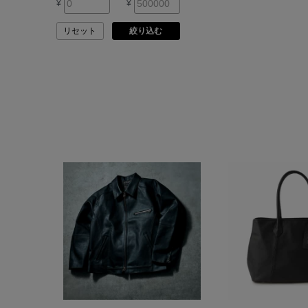
¥
¥
ASAUCE MELER
リセット
絞り込む
ATELIER AMBOISE
ATELIER EDITION
ATHENA NEW YORK
ATHLETICS FTWR
ATTO VANNUCCI
FIRENZE
AURALEE
AUTRY