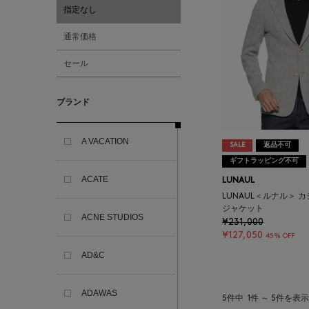
指定なし
通常価格
セール
ブランド
A VACATION
SALE
返品不可
ギフトラッピング不可
ACATE
LUNAUL
LUNAUL＜ルナル＞ 
ジャケット
ACNE STUDIOS
¥231,000
¥127,050
45% OFF
AD&C
ADAWAS
5件中
1件 ～ 5件を表示