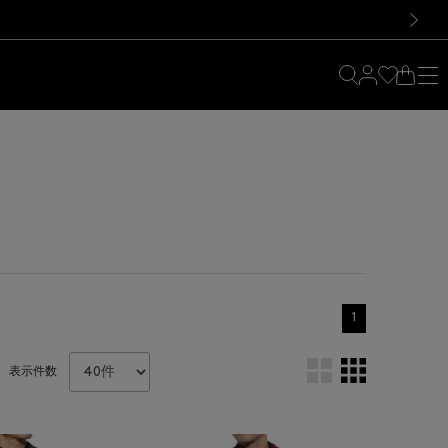
料！お買い物の際は会員登録を！
料！お買い物の際は会員登録を！
）
次の画像
1
表示件数