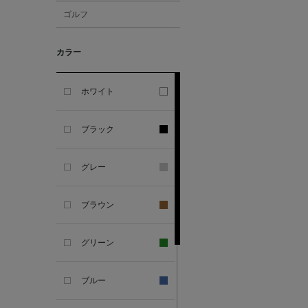
ゴルフ
ALESSANDRO
GHERARDI
カラー
ALL THE WAYS TO SAY
ホワイト
ALPO
ブラック
ALTEA
グレー
AMIRI
ブラウン
AMOMENTO
グリーン
ANCELLM
ブルー
ANCIENT GREEK