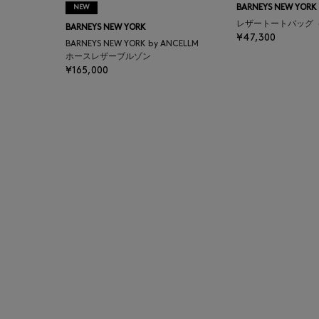
NEW
BARNEYS NEW YORK
BAGUTTA
レザートートバッグ
BARNEYS NEW YORK
¥47,300
BARNEYS NEW YORK by ANCELLM
BAKUNE
ホースレザーブルゾン
¥165,000
BALENCIAGA
BARBA
BARNEYS NEW YORK
BARNEYS NEWYORK
BEAUTY
BASERANGE
BE.ABLE