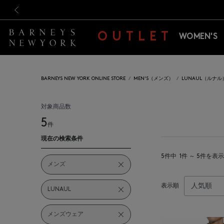
新規登録のお客様も対象！＜M
新規登録のお客様も対象！＜M
前の画像
OUTLET
WOMEN'S
BARNEYS NEW YORK ONLINE STORE
MEN'S（メンズ）
LUNAUL（ルナル
対象商品数
5
件
現在の検索条件
5件中
1件 ～ 5件を表示
メンズ
表示順
LUNAUL
メンズウェア