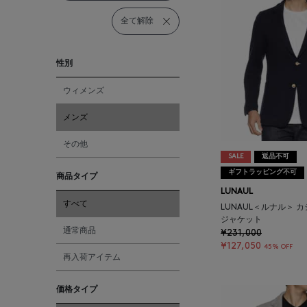
全て解除
性別
ウィメンズ
メンズ
その他
SALE
返品不可
ギフトラッピング不可
商品タイプ
LUNAUL
すべて
LUNAUL＜ルナル＞ 
ジャケット
通常商品
¥231,000
¥127,050
45% OFF
再入荷アイテム
価格タイプ