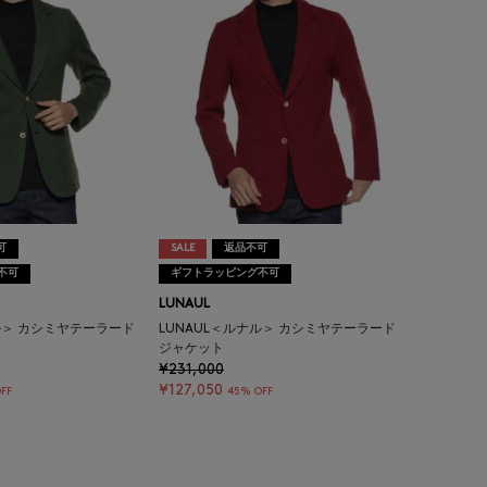
可
SALE
返品不可
不可
ギフトラッピング不可
LUNAUL
ル＞ カシミヤテーラード
LUNAUL＜ルナル＞ カシミヤテーラード
ジャケット
¥231,000
¥127,050
FF
45% OFF