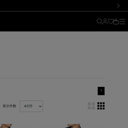
料！お買い物の際は会員登録を！
料！お買い物の際は会員登録を！
）
次の画像
1
表示件数