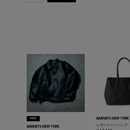
ATELIER AMBOISE
ATELIER EDITION
ATHENA NEW YORK
ATHLETICS FTWR
ATTO VANNUCCI
FIRENZE
AURALEE
AUTRY
NEW
BARNEYS NEW YORK
BAGUTTA
レザートートバッグ
BARNEYS NEW YORK