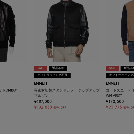
SALE
返品不可
SALE
返品不
ギフトラッピング不可
ギフトラッピング
EMMETI
EMMETI
I ROMBO“
異素材切替スタンドカラー ジップアップ
ゴートスエード ダウ
ブルゾン
WN VEST"
¥187,000
¥170,500
¥102,850
¥93,775
45% OFF
45% OF