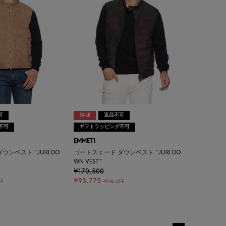
可
SALE
返品不可
不可
ギフトラッピング不可
EMMETI
ンベスト "JURI DO
ゴートスエード ダウンベスト "JURI DO
WN VEST"
¥170,500
¥93,775
F
45% OFF