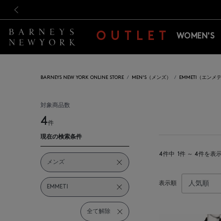
新規登録のお客様も対象！＜M
新規登録のお客様も対象！＜M
前の画像
OUTLET
WOMEN'S
BARNEYS NEW YORK ONLINE STORE
MEN'S（メンズ）
EMMETI（エンメ
対象商品数
4
件
現在の検索条件
4件中
1件 ～ 4件を表
メンズ
表示順
EMMETI
全て解除