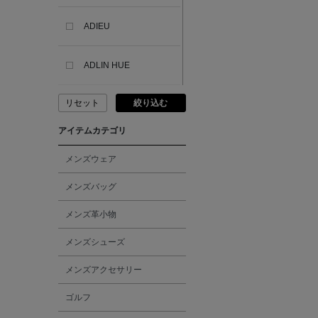
ADIEU
ADLIN HUE
リセット
絞り込む
ADVISORY BOARD
CRYSTALS
アイテムカテゴリ
AESOP
メンズウェア
メンズバッグ
AETA
メンズ革小物
AKIKO OGAWA.
メンズシューズ
メンズアクセサリー
ALBERT THURSTON
ゴルフ
ALESSANDRO