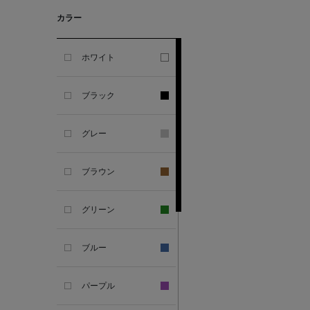
GHERARDI
カラー
ALL THE WAYS TO SAY
ホワイト
ALPO
ブラック
ALTEA
グレー
AMIRI
ブラウン
AMOMENTO
グリーン
ANCELLM
ブルー
ANCIENT GREEK
SANDAL
パープル