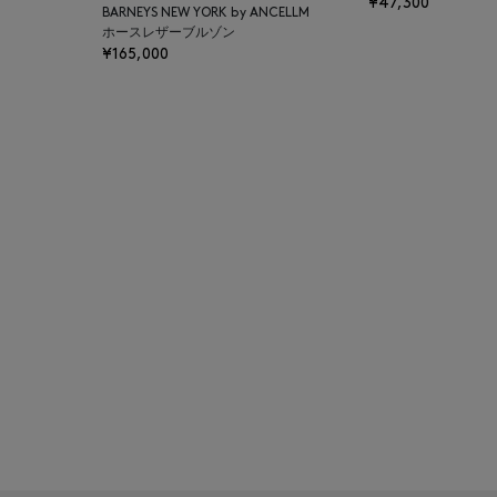
¥47,300
BARNEYS NEW YORK by ANCELLM
BAKUNE
ホースレザーブルゾン
¥165,000
BALENCIAGA
BARBA
BARNEYS NEW YORK
BARNEYS NEWYORK
BEAUTY
BASERANGE
BE.ABLE
BEAUTY:BEAST