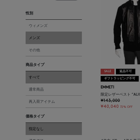
性別
ウィメンズ
メンズ
その他
商品タイプ
SALE
返品不可
すべて
ギフトラッピング不可
EMMETI
通常商品
限定レザーベスト “ALIG
¥143,000
再入荷アイテム
¥40,040
72% OFF
価格タイプ
指定なし