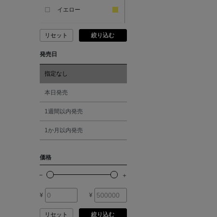
ANDERSONS
イエロー
リセット
絞り込む
ANTIPAST
ピンク
発売日
ANYA HINDMARCH
レッド
指定なし
ARCS LONDON
オレンジ
本日発売
1週間以内発売
ARIANNA
シルバー
1か月以内発売
ARIZONA LOVE
ゴールド
価格
ARMA
その他
¥
¥
ASAUCE MELER
リセット
絞り込む