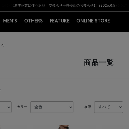
Y BARNEYS＞会員のお客様は11,000円（税込）以上のお買上げで常時送料無
Y BARNEYS＞会員のお客様は11,000円（税込）以上のお買上げで常時送料無
【オンラインストア カスタマーセンター夏季休業に関するお知らせ】（2026.8.7
【夏季休業に伴う返品・交換承り一時停止のお知らせ】（2026.8.5）
熊本県を中心とした地震の影響によるお荷物のお届けについて
【夏季休業に伴う出荷一時停止のお知らせ】(2026.8.7)
【夏季休業に伴う出荷一時停止のお知らせ】(2026.8.7)
【開催中】SUMMER SALEのご案内・ご注意事項
MEN'S
OTHERS
FEATURE
ONLINE STORE
ティ）
商品一覧
示
カラー
在庫