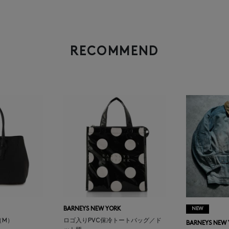
RECOMMEND
BARNEYS NEW YORK
NEW
（M）
ロゴ入りPVC保冷トートバッグ／ド
BARNEYS NEW