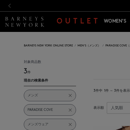
新規登録のお客様も対象！＜M
新規登録のお客様も対象！＜M
前の画像
OUTLET
WOMEN'S
BARNEYS NEW YORK ONLINE STORE
MEN'S（メンズ）
PARADISE CO
対象商品数
3
件
現在の検索条件
3件中
1件 ～ 3件を表示
メンズ
表示順
PARADISE COVE
メンズウェア