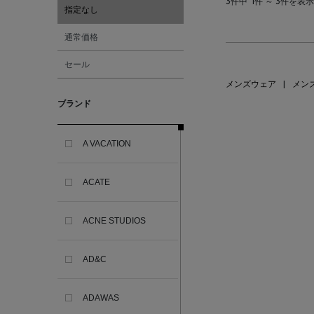
3件中
1件 ～ 3件を表示
指定なし
通常価格
セール
メンズウェア
|
メン
ブランド
A VACATION
ACATE
ACNE STUDIOS
AD&C
ADAWAS