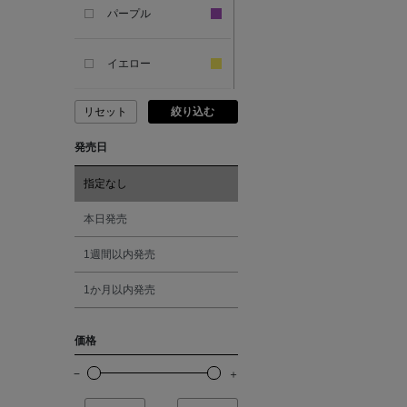
SANDAL
パープル
ANDERSONS
イエロー
リセット
絞り込む
ANTIPAST
ピンク
発売日
ANYA HINDMARCH
レッド
指定なし
ARCS LONDON
オレンジ
本日発売
1週間以内発売
ARIANNA
シルバー
1か月以内発売
ARIZONA LOVE
ゴールド
価格
ARMA
その他