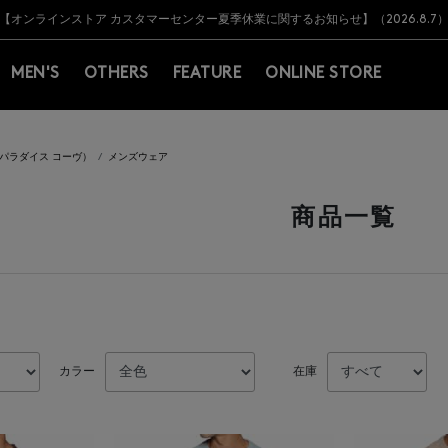
Y BARNEYS＞会員のお客様は11,000円（税込）以上のお買上げで常時送料無
Y BARNEYS＞会員のお客様は11,000円（税込）以上のお買上げで常時送料無
【オンラインストア カスタマーセンター夏季休業に関するお知らせ】（2026.8.7
【夏季休業に伴う返品・交換承り一時停止のお知らせ】（2026.8.5）
熊本県を中心とした地震の影響によるお荷物のお届けについて
【夏季休業に伴う出荷一時停止のお知らせ】(2026.8.7)
【夏季休業に伴う出荷一時停止のお知らせ】(2026.8.7)
【開催中】SUMMER SALEのご案内・ご注意事項
MEN'S
OTHERS
FEATURE
ONLINE STORE
VE（パラダイス コーヴ）
メンズウェア
商品一覧
カラー
在庫