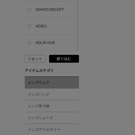
ADHOCONCEPT
ADIEU
ADLIN HUE
リセット
絞り込む
ADVISORY BOARD
CRYSTALS
アイテムカテゴリ
AESOP
メンズウェア
メンズバッグ
AETA
メンズ革小物
AKIKO OGAWA.
メンズシューズ
メンズアクセサリー
ALBERT THURSTON