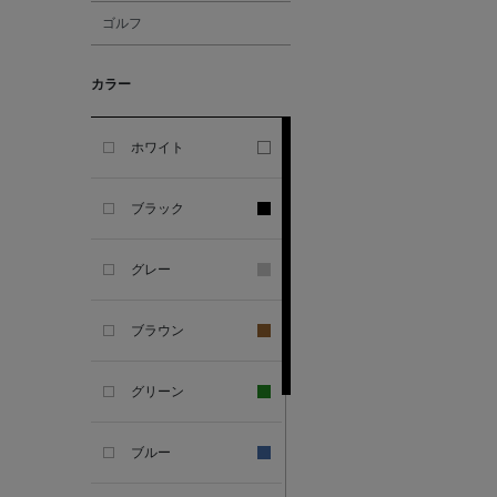
ゴルフ
ALESSANDRO
GHERARDI
カラー
ALL THE WAYS TO SAY
ホワイト
ALPO
ブラック
ALTEA
グレー
AMIRI
ブラウン
AMOMENTO
グリーン
ANCELLM
ブルー
ANCIENT GREEK