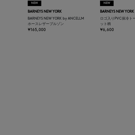
NEW
NEW
BAGUTTA
BARNEYS NEW YORK
BARNEYS NEW YORK
BARNEYS NEW YORK by ANCELLM
ロゴ入りPVC保冷ト
BAKUNE
ホースレザーブルゾン
ット柄
¥165,000
¥6,600
BALENCIAGA
BARBA
BARNEYS NEW YORK
BARNEYS NEWYORK
BEAUTY
BASERANGE
BE.ABLE