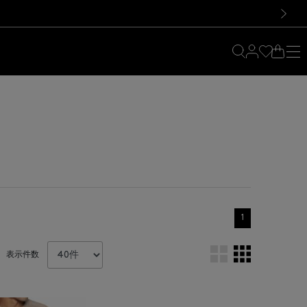
料！お買い物の際は会員登録を！
料！お買い物の際は会員登録を！
）
次の画像
1
表示件数