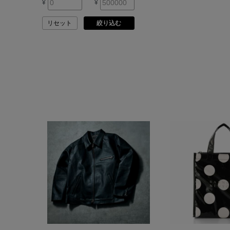
¥
¥
ASAUCE MELER
リセット
絞り込む
ATELIER AMBOISE
ATELIER EDITION
ATHENA NEW YORK
ATHLETICS FTWR
ATTO VANNUCCI
FIRENZE
AURALEE
AUTRY