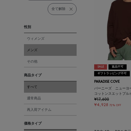
全て解除
性別
ウィメンズ
メンズ
その他
SALE
返品不可
ギフトラッピング不可
商品タイプ
PARADISE COVE
すべて
バーニーズ ニューヨ
コットンスエットプル
通常商品
¥17,600
¥4,928
72% OFF
再入荷アイテム
価格タイプ