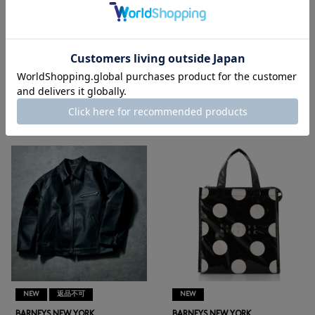
メンズウェア
|
メンズバッグ
|
メンズ革小物
|
メンズシューズ
|
メンズアクセサリー
|
ゴルフ
RECOMMEND
NEW
返品不可
NEW
BARNEYS NEW YORK
BARNEYS NEW YORK