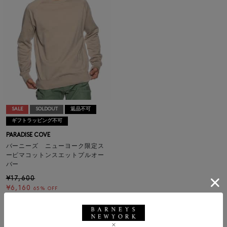
SALE
SOLDOUT
返品不可
ギフトラッピング不可
PARADISE COVE
バーニーズ ニューヨーク限定ス
ーピマコットンスエットプルオー
バー
¥17,600
¥6,160
65% OFF
1