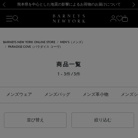
熊本県を中心とした地震の影響によるお荷物のお届けについて
【開催中】SUMMER SALEのご案内・ご注意事項
新規登録のお客様も対象！＜MY BARNEYS＞会員のお客様は11,000円（税込）以上のお買上げで常時送料無料！お買い物の際は会員登録を！
【夏季休業に伴う返品・交換承り一時停止のお知らせ】（2026.8.5）
新規登録のお客様も対象！＜MY BARNEYS＞会員のお客様は11,000円（税込）以上のお買上げで常時送料無料！お買い物の際は会員登録を！
【夏季休業に伴う返品・交換承り一時停止のお知らせ】（2026.8.5）
前の画像
次の
BARNEYS NEW YORK ONLINE STORE
MEN'S（メンズ）
PARADISE COVE（パラダイス コーヴ）
商品一覧
1 - 3件 / 3件
メンズウェア
メンズバッグ
メンズ革小物
メンズシ
並び替え
絞り込む