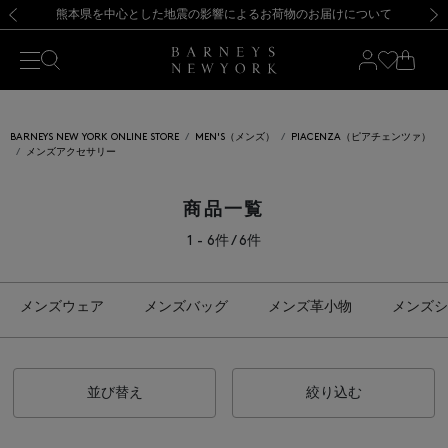
熊本県を中心とした地震の影響によるお荷物のお届けについて
【開催中】SUMMER SALEのご案内・ご注意事項
新規登録のお客様も対象！＜MY BARNEYS＞会員のお客様は11,000円（税込）以上のお買上げで常時送料無料！お買い物の際は会員登録を！
【夏季休業に伴う返品・交換承り一時停止のお知らせ】（2026.8.5）
新規登録のお客様も対象！＜MY BARNEYS＞会員のお客様は11,000円（税込）以上のお買上げで常時送料無料！お買い物の際は会員登録を！
【夏季休業に伴う返品・交換承り一時停止のお知らせ】（2026.8.5）
前の画像
次の
BARNEYS NEW YORK ONLINE STORE
MEN'S（メンズ）
PIACENZA（ピアチェンツァ）
メンズアクセサリー
商品一覧
1 - 6件 / 6件
メンズウェア
メンズバッグ
メンズ革小物
メンズシ
並び替え
絞り込む