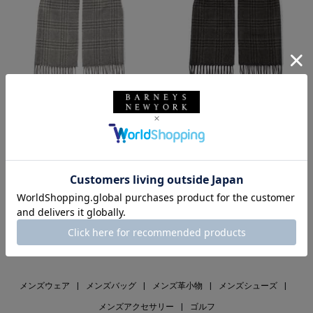
SALE
SOLDOUT
返品不可
SALE
返品不可
ギフトラッピング不可
ギフトラッピング不可
PIACENZA
PIACENZA
シルクカシミヤ素材スカーフ
シルクカシミヤ素材スカーフ
¥37,400
¥37,400
¥20,570
¥20,570
45% OFF
45% OFF
1
メンズウェア
|
メンズバッグ
|
メンズ革小物
|
メンズシューズ
|
メンズアクセサリー
|
ゴルフ