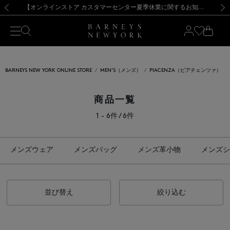
熊本県を中心とした地震の影響によるお荷物のお届けについて
【夏季休業に伴う出荷一時停止のお知らせ】(2026.8.7)
【夏季休業に伴う出荷一時停止のお知らせ】(2026.8.7)
【開催中】SUMMER SALEのご案内・ご注意事項
【オンラインストア カスタマーセンター夏季休業に関するお知らせ】（2026.8.7）
新規登録のお客様も対象！＜MY BARNEYS＞会員のお客様は11,000円（税込）以上のお買上げで常時送料無料！お買い物の際は会員登録を！
【夏季休業に伴う返品・交換承り一時停止のお知らせ】（2026.8.5）
新規登録のお客様も対象！＜MY BARNEYS＞会員のお客様は11,000円（税込）以上のお買上げで常時送料無料！お買い物の際は会員登録を！
前の画像
次の
BARNEYS NEW YORK ONLINE STORE
MEN'S（メンズ）
PIACENZA（ピアチェンツァ）
商品一覧
1 - 6件 / 6件
メンズウェア
メンズバッグ
メンズ革小物
メンズシ
並び替え
絞り込む