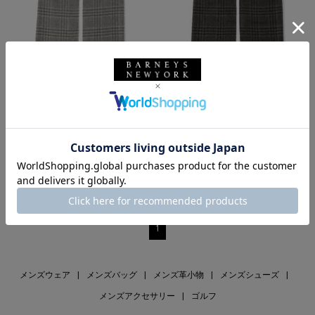
SALE
SOLDOUT
返品不可
SALE
返品不可
ギフトラッピング不可
ギフトラッピング不可
PIACENZA
PIACENZA
シルクカシミヤ素材スカーフ
シルクカシミヤ素材スカーフ
¥37,400
¥37,400
¥20,570
¥20,570
45% OFF
45% OFF
1
メンズウェア
|
メンズバッグ
|
メンズ革小物
|
メンズシューズ
|
メンズアクセサリー
|
ゴルフ