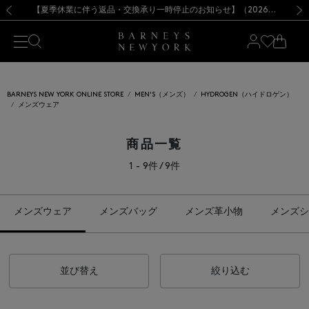
熊本県を中心とした地震の影響によるお荷物のお届けについて
【夏季休業に伴う出荷一時停止のお知らせ】(2026.8.7)
【夏季休業に伴う出荷一時停止のお知らせ】(2026.8.7)
【開催中】SUMMER SALEのご案内・ご注意事項
【オンラインストア カスタマーセンター夏季休業に関するお知らせ】（2026.8.7）
新規登録のお客様も対象！＜MY BARNEYS＞会員のお客様は11,000円（税込）以上のお買上げで常時送料無料！お買い物の際は会員登録を！
【夏季休業に伴う返品・交換承り一時停止のお知らせ】（2026.8.5）
新規登録のお客様も対象！＜MY BARNEYS＞会員のお客様は11,000円（税込）以上のお買上げで常時送料無料！お買い物の際は会員登録を！
前の画像
次の
BARNEYS NEW YORK ONLINE STORE
MEN'S（メンズ）
HYDROGEN（ハイドロゲン）
メンズウェア
商品一覧
1 - 9件 / 9件
メンズウェア
メンズバッグ
メンズ革小物
メンズシ
並び替え
絞り込む