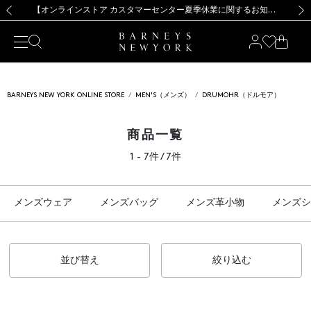
熊本県を中心とした地震の影響によるお荷物のお届けについて
【夏季休業に伴う出荷一時停止のお知らせ】(2026.8.7)
【夏季休業に伴う出荷一時停止のお知らせ】(2026.8.7)
【開催中】SUMMER SALEのご案内・ご注意事項
【オンラインストア カスタマーセンター夏季休業に関するお知らせ】（2026.8.7）
新規登録のお客様も対象！＜MY BARNEYS＞会員のお客様は11,000円（税込）以上のお買上げで常時送料無料！お買い物の際は会員登録を！
【夏季休業に伴う返品・交換承り一時停止のお知らせ】（2026.8.5）
新規登録のお客様も対象！＜MY BARNEYS＞会員のお客様は11,000円（税込）以上のお買上げで常時送料無料！お買い物の際は会員登録を！
前の画像
次の
BARNEYS NEW YORK ONLINE STORE
MEN'S（メンズ）
DRUMOHR（ドルモア）
商品一覧
1 - 7件 / 7件
メンズウェア
メンズバッグ
メンズ革小物
メンズシ
並び替え
絞り込む