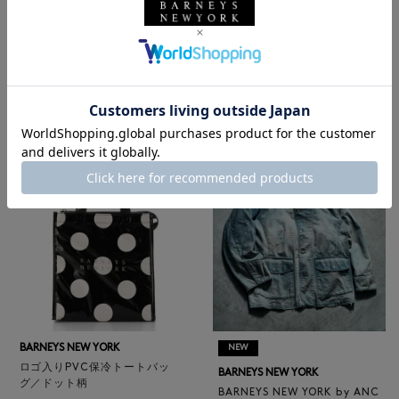
BARNEYS NEW YORK
NEW
レザートートバッグ（M）
BARNEYS NEW YORK
¥47,300
BARNEYS NEW YORK by ANC
4
colors
ELLM ホースレザーブルゾン
¥165,000
BARNEYS NEW YORK
NEW
ロゴ入りPVC保冷トートバッ
BARNEYS NEW YORK
グ／ドット柄
BARNEYS NEW YORK by ANC