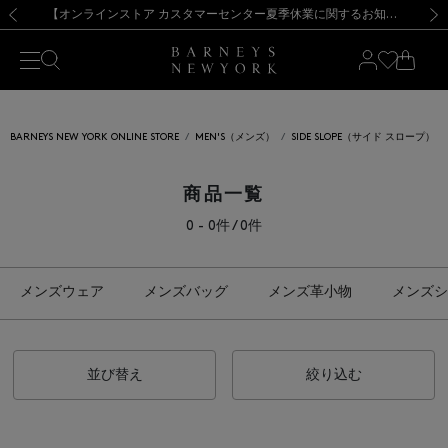
熊本県を中心とした地震の影響によるお荷物のお届けについて
【夏季休業に伴う出荷一時停止のお知らせ】(2026.8.7)
【夏季休業に伴う出荷一時停止のお知らせ】(2026.8.7)
【開催中】SUMMER SALEのご案内・ご注意事項
【オンラインストア カスタマーセンター夏季休業に関するお知らせ】（2026.8.7）
新規登録のお客様も対象！＜MY BARNEYS＞会員のお客様は11,000円（税込）以上のお買上げで常時送料無料！お買い物の際は会員登録を！
【夏季休業に伴う返品・交換承り一時停止のお知らせ】（2026.8.5）
新規登録のお客様も対象！＜MY BARNEYS＞会員のお客様は11,000円（税込）以上のお買上げで常時送料無料！お買い物の際は会員登録を！
前の画像
次の
BARNEYS NEW YORK ONLINE STORE
MEN'S（メンズ）
SIDE SLOPE（サイド スロープ）
商品一覧
0 - 0件 / 0件
メンズウェア
メンズバッグ
メンズ革小物
メンズシ
並び替え
絞り込む