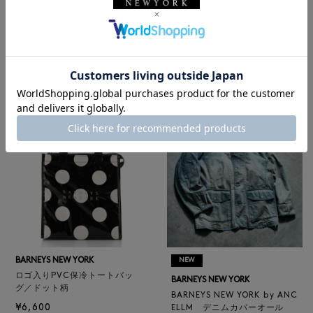
BARNEYS NEW YORK
NEW
レザートートバッグ（M）
BARNEYS NEW YORK
¥47,300
BARNEYS NEW YORK by ANC
4
colors
ELLM ホースレザーブルゾン
¥165,000
BARNEYS NEW YORK
NEW
ロゴ入りPVC保冷トートバッ
BARNEYS NEW YORK
グ／ドット柄
BARNEYS NEW YORK by ANC
¥6,600
ELLM デニムカバーオール