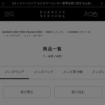
熊本県を中心とした地震の影響によるお荷物のお届けについて
【夏季休業に伴う出荷一時停止のお知らせ】(2026.8.7)
【夏季休業に伴う出荷一時停止のお知らせ】(2026.8.7)
【開催中】SUMMER SALEのご案内・ご注意事項
【オンラインストア カスタマーセンター夏季休業に関するお知らせ】（2026.8.7）
新規登録のお客様も対象！＜MY BARNEYS＞会員のお客様は11,000円（税込）以上のお買上げで常時送料無料！お買い物の際は会員登録を！
【夏季休業に伴う返品・交換承り一時停止のお知らせ】（2026.8.5）
新規登録のお客様も対象！＜MY BARNEYS＞会員のお客様は11,000円（税込）以上のお買上げで常時送料無料！お買い物の際は会員登録を！
前の画像
次の
BARNEYS NEW YORK ONLINE STORE
MEN'S（メンズ）
ZANONE（ザノーネ）
メンズウェア
ニット・セーター
商品一覧
1 - 4件 / 4件
メンズウェア
メンズバッグ
メンズ革小物
メンズシ
並び替え
絞り込む