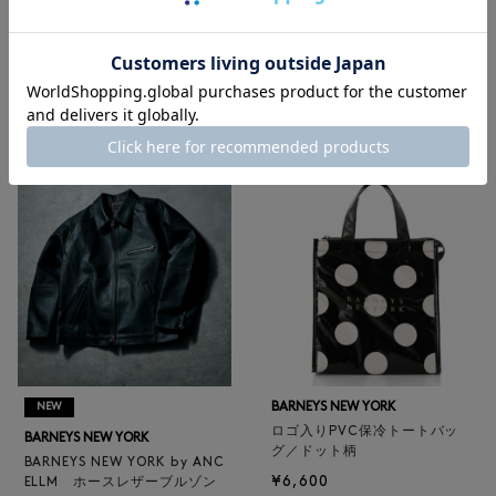
メンズウェア
|
メンズバッグ
|
メンズ革小物
|
メンズシューズ
|
メンズアクセサリー
|
ゴルフ
RECOMMEND
BARNEYS NEW YORK
NEW
ロゴ入りPVC保冷トートバッ
BARNEYS NEW YORK
グ／ドット柄
BARNEYS NEW YORK by ANC
¥6,600
ELLM ホースレザーブルゾン