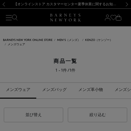
熊本県を中心とした地震の影響によるお荷物のお届けについて
【夏季休業に伴う出荷一時停止のお知らせ】(2026.8.7)
【夏季休業に伴う出荷一時停止のお知らせ】(2026.8.7)
【開催中】SUMMER SALEのご案内・ご注意事項
【オンラインストア カスタマーセンター夏季休業に関するお知らせ】（2026.8.7）
新規登録のお客様も対象！＜MY BARNEYS＞会員のお客様は11,000円（税込）以上のお買上げで常時送料無料！お買い物の際は会員登録を！
【夏季休業に伴う返品・交換承り一時停止のお知らせ】（2026.8.5）
新規登録のお客様も対象！＜MY BARNEYS＞会員のお客様は11,000円（税込）以上のお買上げで常時送料無料！お買い物の際は会員登録を！
前の画像
次の
BARNEYS NEW YORK ONLINE STORE
MEN'S（メンズ）
KENZO（ケンゾー）
メンズウェア
商品一覧
1 - 1件 / 1件
メンズウェア
メンズバッグ
メンズ革小物
メンズシ
並び替え
絞り込む