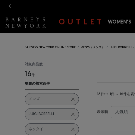
新規登録のお客様も対象！＜M
新規登録のお客様も対象！＜M
前の画像
OUTLET
WOMEN'S
BARNEYS NEW YORK ONLINE STORE
MEN'S（メンズ）
LUIGI BORREL
対象商品数
16
件
現在の検索条件
16件中
1件 ～ 16件を
メンズ
表示順
LUIGI BORRELLI
ネクタイ