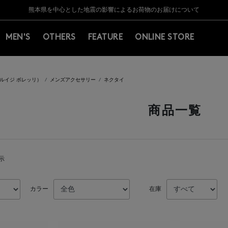
Y BARNEYS＞会員のお客様は11,000円（税込）以上のお買上げで常時送料無
Y BARNEYS＞会員のお客様は11,000円（税込）以上のお買上げで常時送料無
【夏季休業に伴う返品・交換承り一時停止のお知らせ】（2026.8.5）
【夏季休業に伴う返品・交換承り一時停止のお知らせ】（2026.8.5）
熊本県を中心とした地震の影響によるお荷物のお届けについて
【開催中】SUMMER SALEのご案内・ご注意事項
MEN'S
OTHERS
FEATURE
ONLINE STORE
LI（ルイジ ボレッリ）
メンズアクセサリー
ネクタイ
商品一覧
表示
カラー
在庫