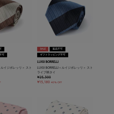
可
SALE
返品不可
不可
ギフトラッピング不可
LUIGI BORRELLI
LLI＜ルイジボレッリ＞ スト
LUIGI BORRELLI＜ルイジボレッリ＞ スト
ライプ柄タイ
¥25,300
¥15,180
F
40% OFF