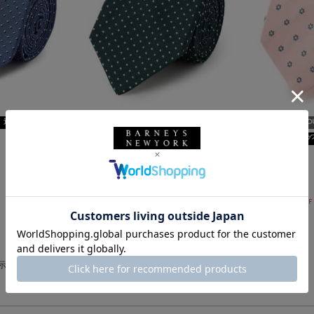
返品不可
SALE
返品不可
SALE
SOLDO
ギフトラッピング不可
ギフトラッピング
LUIGI BORRELLI
LUIGI BORRELLI
ドット柄タイ
小花柄タイ
¥25,300
¥25,300
¥13,915
¥7,084
45% OFF
72% OFF
表示