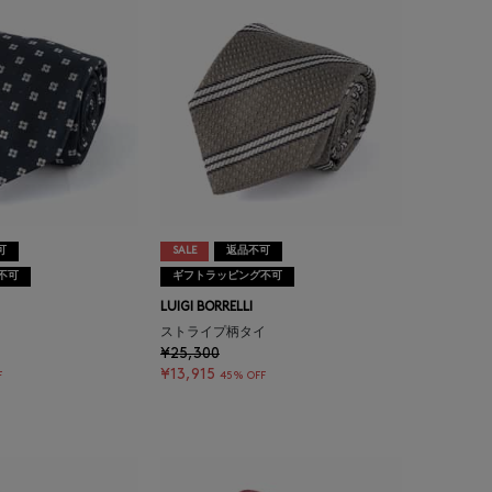
可
SALE
返品不可
不可
ギフトラッピング不可
LUIGI BORRELLI
ストライプ柄タイ
¥25,300
¥13,915
F
45% OFF