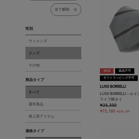
全て解除
性別
ウィメンズ
メンズ
その他
SALE
返品不可
ギフトラッピング不可
商品タイプ
LUIGI BORRELLI
すべて
LUIGI BORRELLI
ライプ柄タイ
通常商品
¥25,300
¥15,180
40% OFF
再入荷アイテム
価格タイプ