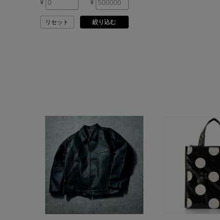
¥
¥
ARMA
リセット
絞り込む
ASAUCE MELER
ATELIER AMBOISE
ATELIER EDITION
ATHENA NEW YORK
ATHLETICS FTWR
ATTO VANNUCCI
FIRENZE
AURALEE