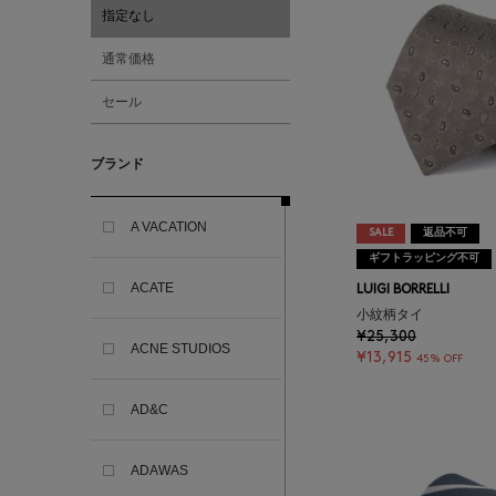
指定なし
通常価格
セール
ブランド
A VACATION
SALE
返品不可
ギフトラッピング不可
ACATE
LUIGI BORRELLI
小紋柄タイ
¥25,300
ACNE STUDIOS
¥13,915
45% OFF
AD&C
ADAWAS