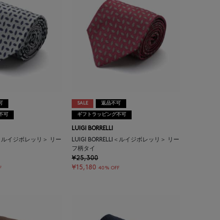
可
SALE
返品不可
不可
ギフトラッピング不可
LUIGI BORRELLI
LLI＜ルイジボレッリ＞ リー
LUIGI BORRELLI＜ルイジボレッリ＞ リー
フ柄タイ
¥25,300
¥15,180
F
40% OFF