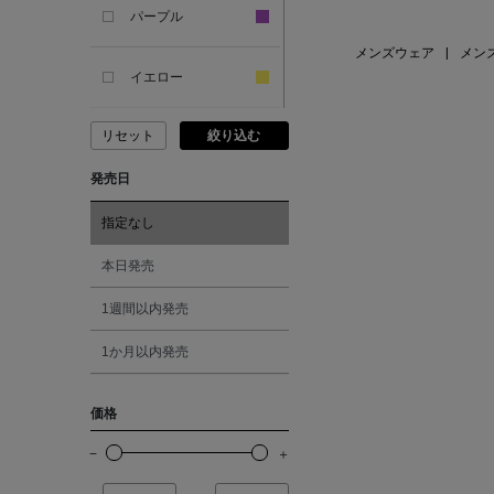
パープル
メンズウェア
|
メン
ANCIENT GREEK
SANDAL
イエロー
リセット
絞り込む
ANDERSONS
ピンク
発売日
ANTIPAST
レッド
指定なし
ANYA HINDMARCH
オレンジ
本日発売
1週間以内発売
ARCS LONDON
シルバー
1か月以内発売
ARIANNA
ゴールド
価格
ARIZONA LOVE
その他