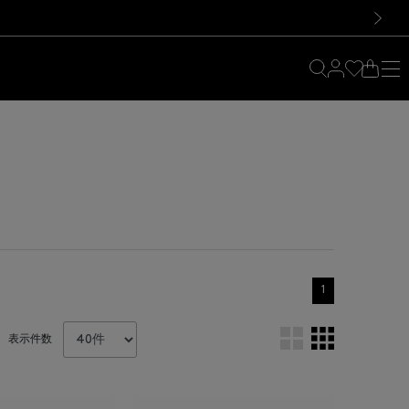
料！お買い物の際は会員登録を！
料！お買い物の際は会員登録を！
次の画像
1
表示件数