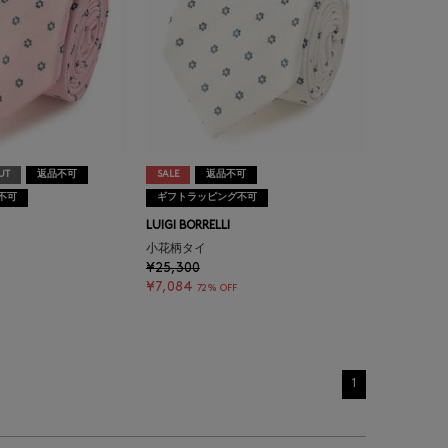
UT
返品不可
SALE
返品不可
不可
ギフトラッピング不可
LUIGI BORRELLI
小花柄タイ
¥25,300
¥7,084
72% OFF
1