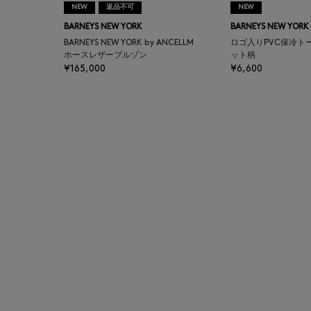
NEW
返品不可
NEW
AUTRY
BARNEYS NEW YORK
BARNEYS NEW YORK
BARNEYS NEW YORK by ANCELLM
ロゴ入りPVC保冷ト
BAGUTTA
ホースレザーブルゾン
ット柄
¥165,000
¥6,600
BAKUNE
BALENCIAGA
BARBA
BARNEYS NEW YORK
BARNEYS NEWYORK
BEAUTY
BASERANGE