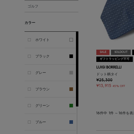
ゴルフ
ALBERT THURSTON
カラー
ALESSANDRO
GHERARDI
ホワイト
ALL THE WAYS TO SAY
SALE
SOLDOUT
ブラック
ギフトラッピング不可
ALPO
LUIGI BORRELLI
グレー
ドット柄タイ
¥25,300
ALTEA
¥13,915
45% OFF
ブラウン
AMIRI
グリーン
16件中
1件 ～ 16件を
AMOMENTO
ブルー
ANCELLM