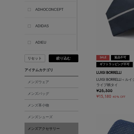
ADHOCONCEPT
ADIDAS
ADIEU
SALE
返品不可
リセット
絞り込む
ADLIN HUE
ギフトラッピング不可
アイテムカテゴリ
LUIGI BORRELLI
ADVISORY BOARD
LUIGI BORRELLI
CRYSTALS
メンズウェア
ライプ柄タイ
¥25,300
メンズバッグ
¥15,180
AESOP
40% OFF
メンズ革小物
AETA
メンズシューズ
メンズアクセサリー
AKIKO OGAWA.