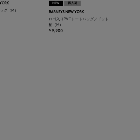
 YORK
NEW
再入荷
ッグ（M）
BARNEYS NEW YORK
ロゴ入りPVCトートバッグ／ドット
柄（M）
¥9,900