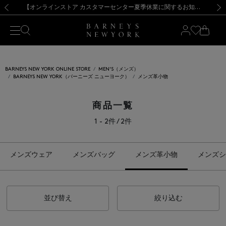
熊本県を中心とした地震の影響によるお荷物のお届けについて
【夏季休業に伴う出荷一時停止のお知らせ】(2026.8.7)
【夏季休業に伴う出荷一時停止のお知らせ】(2026.8.7)
【開催中】SUMMER SALEのご案内・ご注意事項
【オンラインストア カスタマーセンター夏季休業に関するお知らせ】（2026.8.7）
新規登録のお客様も対象！＜MY BARNEYS＞会員のお客様は11,000円（税込）以上のお買上げで常時送料無料！お買い物の際は会員登録を！
【夏季休業に伴う返品・交換承り一時停止のお知らせ】（2026.8.5）
新規登録のお客様も対象！＜MY BARNEYS＞会員のお客様は11,000円（税込）以上のお買上げで常時送料無料！お買い物の際は会員登録を！
前の画像
次の
BARNEYS NEW YORK ONLINE STORE
MEN'S（メンズ）
BARNEYS NEW YORK（バーニーズ ニューヨーク）
メンズ革小物
商品一覧
1 - 2件 / 2件
メンズウェア
メンズバッグ
メンズ革小物
メンズシ
並び替え
絞り込む