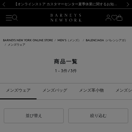
熊本県を中心とした地震の影響によるお荷物のお届けについて
【夏季休業に伴う出荷一時停止のお知らせ】(2026.8.7)
【夏季休業に伴う出荷一時停止のお知らせ】(2026.8.7)
【開催中】SUMMER SALEのご案内・ご注意事項
【オンラインストア カスタマーセンター夏季休業に関するお知らせ】（2026.8.7）
新規登録のお客様も対象！＜MY BARNEYS＞会員のお客様は11,000円（税込）以上のお買上げで常時送料無料！お買い物の際は会員登録を！
【夏季休業に伴う返品・交換承り一時停止のお知らせ】（2026.8.5）
新規登録のお客様も対象！＜MY BARNEYS＞会員のお客様は11,000円（税込）以上のお買上げで常時送料無料！お買い物の際は会員登録を！
前の画像
次の
BARNEYS NEW YORK ONLINE STORE
MEN'S（メンズ）
BALENCIAGA（バレンシアガ）
メンズウェア
商品一覧
1 - 3件 / 3件
メンズウェア
メンズバッグ
メンズ革小物
メンズシ
並び替え
絞り込む