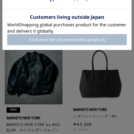
メンズウェア
|
メンズバッグ
|
メンズ革小物
|
メンズシューズ
|
メンズアクセサリー
|
ゴルフ
RECOMMEND
BARNEYS NEW YORK
NEW
レザートートバッグ（M）
BARNEYS NEW YORK
¥47,300
BARNEYS NEW YORK by ANC
4
colors
ELLM ホースレザーブルゾン