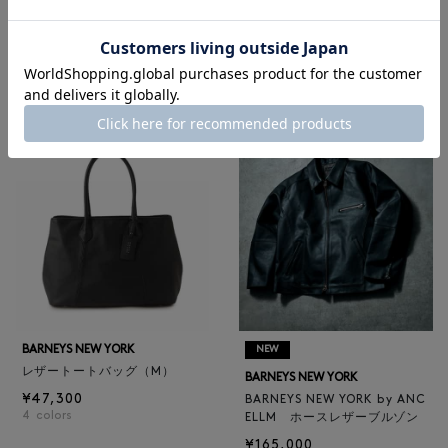
メンズアクセサリー
|
ゴルフ
RECOMMEND
BARNEYS NEW YORK
NEW
レザートートバッグ（M）
BARNEYS NEW YORK
¥47,300
BARNEYS NEW YORK by ANC
4
colors
ELLM ホースレザーブルゾン
¥165,000