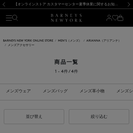
熊本県を中心とした地震の影響によるお荷物のお届けについて
【夏季休業に伴う出荷一時停止のお知らせ】(2026.8.7)
【夏季休業に伴う出荷一時停止のお知らせ】(2026.8.7)
【開催中】SUMMER SALEのご案内・ご注意事項
【オンラインストア カスタマーセンター夏季休業に関するお知らせ】（2026.8.7）
新規登録のお客様も対象！＜MY BARNEYS＞会員のお客様は11,000円（税込）以上のお買上げで常時送料無料！お買い物の際は会員登録を！
【夏季休業に伴う返品・交換承り一時停止のお知らせ】（2026.8.5）
新規登録のお客様も対象！＜MY BARNEYS＞会員のお客様は11,000円（税込）以上のお買上げで常時送料無料！お買い物の際は会員登録を！
前の画像
次の
BARNEYS NEW YORK ONLINE STORE
MEN'S（メンズ）
ARIANNA（アリアンナ）
メンズアクセサリー
商品一覧
1 - 4件 / 4件
メンズウェア
メンズバッグ
メンズ革小物
メンズシ
並び替え
絞り込む