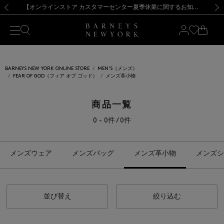
熊本県を中心とした地震の影響によるお荷物のお届けについて
【夏季休業に伴う出荷一時停止のお知らせ】(2026.8.7)
【夏季休業に伴う出荷一時停止のお知らせ】(2026.8.7)
【開催中】SUMMER SALEのご案内・ご注意事項
【オンラインストア カスタマーセンター夏季休業に関するお知らせ】（2026.8.7）
新規登録のお客様も対象！＜MY BARNEYS＞会員のお客様は11,000円（税込）以上のお買上げで常時送料無料！お買い物の際は会員登録を！
【夏季休業に伴う返品・交換承り一時停止のお知らせ】（2026.8.5）
新規登録のお客様も対象！＜MY BARNEYS＞会員のお客様は11,000円（税込）以上のお買上げで常時送料無料！お買い物の際は会員登録を！
前の画像
次の
BARNEYS NEW YORK ONLINE STORE
MEN'S（メンズ）
FEAR OF GOD（フィア オブ ゴッド）
メンズ革小物
商品一覧
0 - 0件 / 0件
メンズウェア
メンズバッグ
メンズ革小物
メンズシ
並び替え
絞り込む