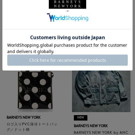
BARNEYS NEW YORK
NEW
レザートートバッグ（M）
BARNEYS NEW YORK
¥47,300
BARNEYS NEW YORK by ANC
4
colors
ELLM ホースレザーブルゾン
¥165,000
BARNEYS NEW YORK
NEW
ロゴ入りPVC保冷トートバッ
BARNEYS NEW YORK
グ／ドット柄
BARNEYS NEW YORK by ANC