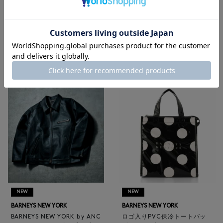
メンズウェア
|
メンズバッグ
|
メンズ革小物
|
メンズシューズ
|
メンズアクセサリー
RECOMMEND
NEW
NEW
BARNEYS NEW YORK
BARNEYS NEW YORK
BARNEYS NEW YORK by ANC
ロゴ入りPVC保冷トートバッ