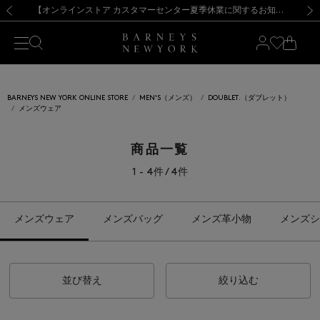
熊本県を中心とした地震の影響によるお荷物のお届けについて
【夏季休業に伴う出荷一時停止のお知らせ】(2026.8.7)
【夏季休業に伴う出荷一時停止のお知らせ】(2026.8.7)
【開催中】SUMMER SALEのご案内・ご注意事項
【オンラインストア カスタマーセンター夏季休業に関するお知らせ】（2026.8.7）
新規登録のお客様も対象！＜MY BARNEYS＞会員のお客様は11,000円（税込）以上のお買上げで常時送料無料！お買い物の際は会員登録を！
【夏季休業に伴う返品・交換承り一時停止のお知らせ】（2026.8.5）
新規登録のお客様も対象！＜MY BARNEYS＞会員のお客様は11,000円（税込）以上のお買上げで常時送料無料！お買い物の際は会員登録を！
前の画像
次の
BARNEYS NEW YORK ONLINE STORE
MEN'S（メンズ）
DOUBLET.（ダブレット）
メンズウェア
商品一覧
1 - 4件 / 4件
メンズウェア
メンズバッグ
メンズ革小物
メンズシ
並び替え
絞り込む