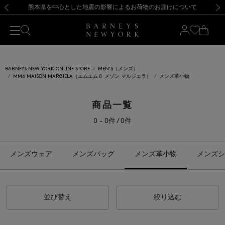
熊本県を中心とした地震の影響によるお荷物のお届けについて
【開催中】SUMMER SALEのご案内・ご注意事項
新規登録のお客様も対象！＜MY BARNEYS＞会員のお客様は11,000円（税込）以上のお買上げで常時送料無料！お買い物の際は会員登録を！
【夏季休業に伴う返品・交換承り一時停止のお知らせ】（2026.8.5）
新規登録のお客様も対象！＜MY BARNEYS＞会員のお客様は11,000円（税込）以上のお買上げで常時送料無料！お買い物の際は会員登録を！
【夏季休業に伴う返品・交換承り一時停止のお知らせ】（2026.8.5）
前の画像
次の
BARNEYS NEW YORK ONLINE STORE
MEN'S（メンズ）
MM6 MAISON MARGIELA（エムエム６ メゾン マルジェラ）
メンズ革小物
商品一覧
0 - 0件 / 0件
メンズウェア
メンズバッグ
メンズ革小物
メンズシ
並び替え
絞り込む