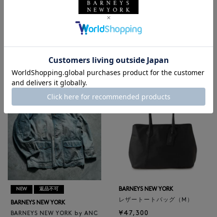
NEW
返品不可
NEW
BARNEYS NEW YORK
BARNEYS NEW YORK
BARNEYS NEW YORK by ANC
ロゴ入りPVC保冷トートバッ
ELLM ホースレザーブルゾン
グ／ドット柄
¥165,000
¥6,600
BARNEYS NEW YORK
NEW
返品不可
レザートートバッグ（M）
BARNEYS NEW YORK
¥47,300
BARNEYS NEW YORK by ANC