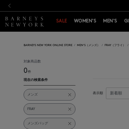
新規登録のお客様も対象！＜M
新規登録のお客様も対象！＜M
前の画像
SALE
WOMEN'S
MEN'S
G
BARNEYS NEW YORK ONLINE STORE
MEN'S（メンズ）
FRAY（フライ）
対象商品数
0
件
現在の検索条件
表示順
メンズ
FRAY
メンズバッグ