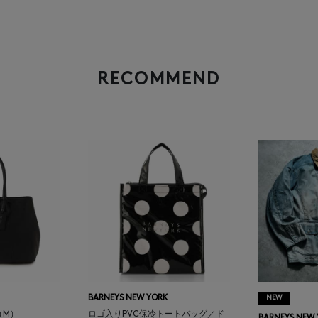
RECOMMEND
BARNEYS NEW YORK
NEW
（M）
ロゴ入りPVC保冷トートバッグ／ド