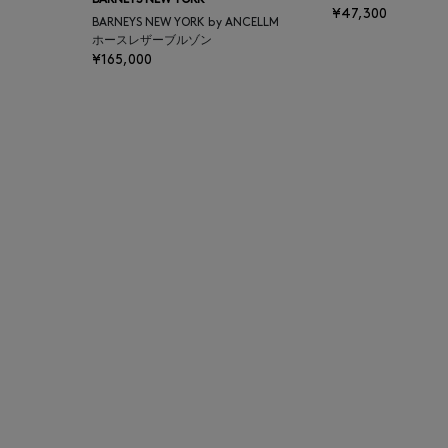
BARNEYS NEW YORK
¥47,300
BAGUTTA
BARNEYS NEW YORK by ANCELLM
ホースレザーブルゾン
¥165,000
BAKUNE
BALENCIAGA
BARBA
BARNEYS NEW YORK
BARNEYS NEWYORK
BEAUTY
BASERANGE
BE.ABLE