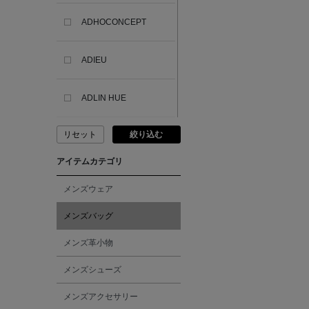
ADHOCONCEPT
ADIEU
ADLIN HUE
リセット
絞り込む
ADVISORY BOARD
CRYSTALS
アイテムカテゴリ
AESOP
メンズウェア
メンズバッグ
AETA
メンズ革小物
AKIKO OGAWA.
メンズシューズ
メンズアクセサリー
ALBERT THURSTON