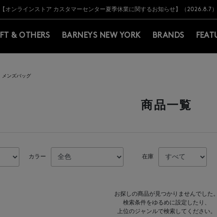
Y BARNEYS＞会員のお客様は11,000円（税込）以上のお買上げで常時送料無
Y BARNEYS＞会員のお客様は11,000円（税込）以上のお買上げで常時送料無
【オンラインストア カスタマーセンター夏季休業に関するお知らせ】（2026.8.7
【夏季休業に伴う返品・交換承り一時停止のお知らせ】（2026.8.5）
熊本県を中心とした地震の影響によるお荷物のお届けについて
【夏季休業に伴う出荷一時停止のお知らせ】(2026.8.7)
【夏季休業に伴う出荷一時停止のお知らせ】(2026.8.7)
【開催中】SUMMER SALEのご案内・ご注意事項
IFT & OTHERS
BARNEYS NEW YORK
BRANDS
FEAT
メンズバッグ
商品一覧
カラー
在庫
お探しの商品が見つかりませんでした
検索条件をゆるめに設定したり、
上位のジャンルで検索してください。