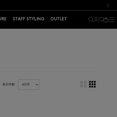
料！お買い物の際は会員登録を！
料！お買い物の際は会員登録を！
）
次の画像
URE
STAFF STYLING
OUTLET
表示件数
。