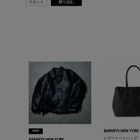
リセット
絞り込む
ASAUCE MELER
ATELIER AMBOISE
ATELIER EDITION
ATHENA NEW YORK
ATHLETICS FTWR
ATTO VANNUCCI
FIRENZE
AURALEE
AUTRY
NEW
BARNEYS NEW YORK
レザートートバッグ