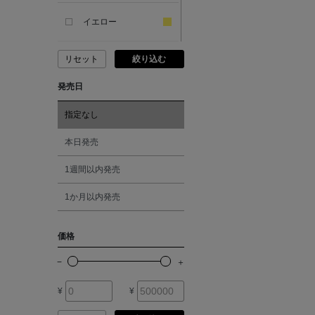
SANDAL
イエロー
ANDERSONS
リセット
絞り込む
ピンク
発売日
ANTIPAST
レッド
指定なし
ANYA HINDMARCH
オレンジ
本日発売
ARCS LONDON
1週間以内発売
シルバー
1か月以内発売
ARIANNA
ゴールド
価格
ARIZONA LOVE
その他
ARMA
¥
¥