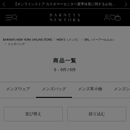
熊本県を中心とした地震の影響によるお荷物のお届けについて
【夏季休業に伴う出荷一時停止のお知らせ】(2026.8.7)
【夏季休業に伴う出荷一時停止のお知らせ】(2026.8.7)
【開催中】SUMMER SALEのご案内・ご注意事項
【オンラインストア カスタマーセンター夏季休業に関するお知らせ】（2026.8.7）
新規登録のお客様も対象！＜MY BARNEYS＞会員のお客様は11,000円（税込）以上のお買上げで常時送料無料！お買い物の際は会員登録を！
【夏季休業に伴う返品・交換承り一時停止のお知らせ】（2026.8.5）
新規登録のお客様も対象！＜MY BARNEYS＞会員のお客様は11,000円（税込）以上のお買上げで常時送料無料！お買い物の際は会員登録を！
前の画像
次の
BARNEYS NEW YORK ONLINE STORE
MEN'S（メンズ）
ERL（イーアールエル）
メンズバッグ
商品一覧
0 - 0件 / 0件
メンズウェア
メンズバッグ
メンズ革小物
メンズシ
並び替え
絞り込む