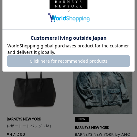
NEW
NEW
BARNEYS NEW YORK
BARNEYS NEW YORK
BARNEYS NEW YORK by ANC
ロゴ入りPVC保冷トートバッ
ELLM ホースレザーブルゾン
グ／ドット柄
¥165,000
¥6,600
BARNEYS NEW YORK
NEW
レザートートバッグ（M）
BARNEYS NEW YORK
¥47,300
BARNEYS NEW YORK by ANC