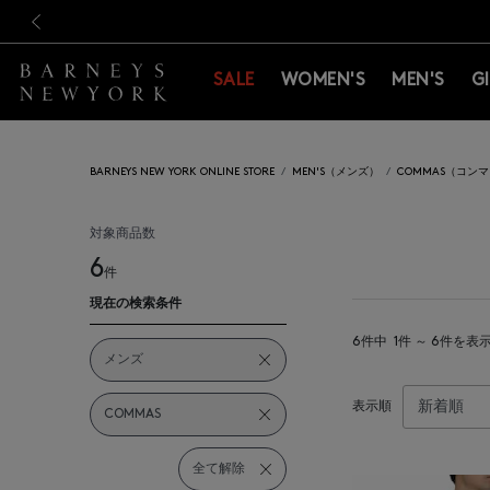
新規登録のお客様も対象！＜M
新規登録のお客様も対象！＜M
前の画像
SALE
WOMEN'S
MEN'S
G
BARNEYS NEW YORK ONLINE STORE
MEN'S（メンズ）
COMMAS（コン
対象商品数
6
件
現在の検索条件
6件中
1件 ～ 6件を表
メンズ
表示順
COMMAS
全て解除