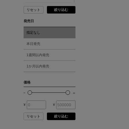
ANDERSONS
リセット
絞り込む
ピンク
発売日
ANTIPAST
レッド
指定なし
ANYA HINDMARCH
オレンジ
本日発売
ARCS LONDON
1週間以内発売
シルバー
1か月以内発売
ARIANNA
ゴールド
価格
ARIZONA LOVE
その他
ARMA
¥
¥
リセット
絞り込む
ASAUCE MELER