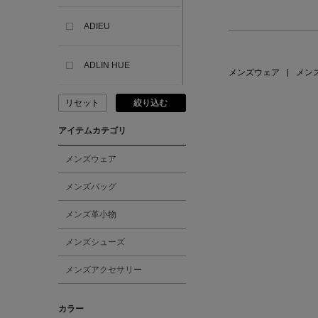
ADIEU
ADLIN HUE
メンズウェア
|
メン
リセット
絞り込む
ADVISORY BOARD
CRYSTALS
アイテムカテゴリ
AESOP
メンズウェア
メンズバッグ
AETA
メンズ革小物
AKIKO OGAWA.
メンズシューズ
メンズアクセサリー
ALBERT THURSTON
カラー
ALESSANDRO