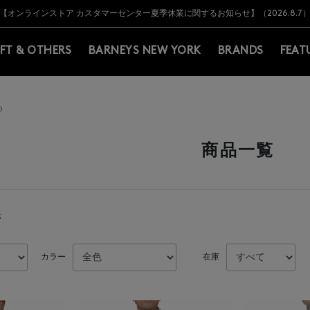
Y BARNEYS＞会員のお客様は11,000円（税込）以上のお買上げで常時送料無
Y BARNEYS＞会員のお客様は11,000円（税込）以上のお買上げで常時送料無
【オンラインストア カスタマーセンター夏季休業に関するお知らせ】（2026.8.7
【夏季休業に伴う返品・交換承り一時停止のお知らせ】（2026.8.5）
熊本県を中心とした地震の影響によるお荷物のお届けについて
【夏季休業に伴う出荷一時停止のお知らせ】(2026.8.7)
【夏季休業に伴う出荷一時停止のお知らせ】(2026.8.7)
【開催中】SUMMER SALEのご案内・ご注意事項
IFT & OTHERS
BARNEYS NEW YORK
BRANDS
FEAT
マ）
商品一覧
示
カラー
在庫