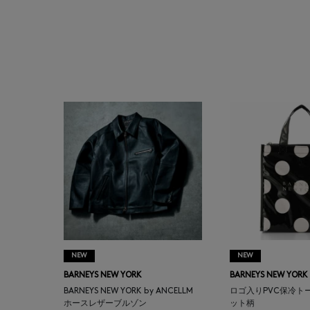
ATELIER AMBOISE
ATELIER EDITION
ATHENA NEW YORK
ATHLETICS FTWR
ATTO VANNUCCI
FIRENZE
AURALEE
AUTRY
NEW
NEW
BARNEYS NEW YORK
BARNEYS NEW YORK
BAGUTTA
BARNEYS NEW YORK by ANCELLM
ロゴ入りPVC保冷ト
ホースレザーブルゾン
ット柄