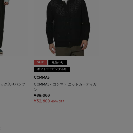
SALE
返品不可
ギフトラッピング不可
COMMAS
 タック入りパンツ
COMMAS＜コンマ＞ ニットカーディガ
ン
¥88,000
¥52,800
40% OFF
示