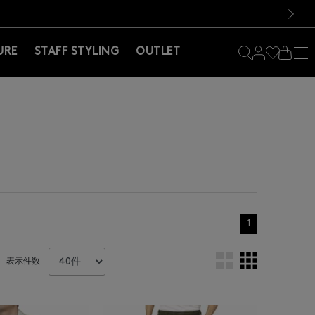
料！お買い物の際は会員登録を！
料！お買い物の際は会員登録を！
）
次の画像
URE
STAFF STYLING
OUTLET
1
表示件数