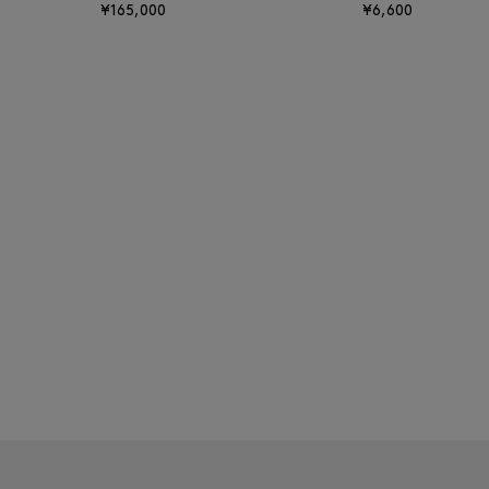
¥165,000
¥6,600
BAKUNE
BALENCIAGA
BARBA
BARNEYS NEW YORK
BARNEYS NEWYORK
BEAUTY
BASERANGE
BE.ABLE
BEAUTY:BEAST