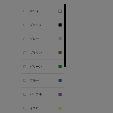
GHERARDI
ホワイト
ALL THE WAYS TO SAY
ブラック
ALPO
グレー
ALTEA
ブラウン
AMIRI
グリーン
AMOMENTO
ブルー
ANCELLM
パープル
ANCIENT GREEK
SANDAL
イエロー