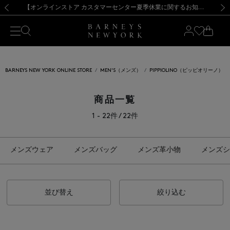
熊本県を中心とした地震の影響によるお荷物のお届けについて
【夏季休業に伴う出荷一時停止のお知らせ】(2026.8.7)
【夏季休業に伴う出荷一時停止のお知らせ】(2026.8.7)
【開催中】SUMMER SALEのご案内・ご注意事項
【オンラインストア カスタマーセンター夏季休業に関するお知らせ】（2026.8.7）
新規登録のお客様も対象！＜MY BARNEYS＞会員のお客様は11,000円（税込）以上のお買上げで常時送料無料！お買い物の際は会員登録を！
【夏季休業に伴う返品・交換承り一時停止のお知らせ】（2026.8.5）
新規登録のお客様も対象！＜MY BARNEYS＞会員のお客様は11,000円（税込）以上のお買上げで常時送料無料！お買い物の際は会員登録を！
前の画像
次の
BARNEYS NEW YORK ONLINE STORE
MEN'S（メンズ）
PIPPIOLINO（ピッピオリーノ）
商品一覧
1 - 22件 / 22件
メンズウェア
メンズバッグ
メンズ革小物
メンズシ
並び替え
絞り込む