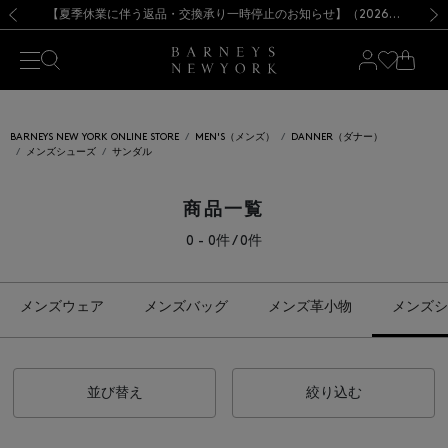
熊本県を中心とした地震の影響によるお荷物のお届けについて
【夏季休業に伴う出荷一時停止のお知らせ】(2026.8.7)
【夏季休業に伴う出荷一時停止のお知らせ】(2026.8.7)
【開催中】SUMMER SALEのご案内・ご注意事項
【オンラインストア カスタマーセンター夏季休業に関するお知らせ】（2026.8.7）
新規登録のお客様も対象！＜MY BARNEYS＞会員のお客様は11,000円（税込）以上のお買上げで常時送料無料！お買い物の際は会員登録を！
【夏季休業に伴う返品・交換承り一時停止のお知らせ】（2026.8.5）
新規登録のお客様も対象！＜MY BARNEYS＞会員のお客様は11,000円（税込）以上のお買上げで常時送料無料！お買い物の際は会員登録を！
前の画像
次の
BARNEYS NEW YORK ONLINE STORE
MEN'S（メンズ）
DANNER（ダナー）
メンズシューズ
サンダル
商品一覧
0 - 0件 / 0件
メンズウェア
メンズバッグ
メンズ革小物
メンズシ
並び替え
絞り込む