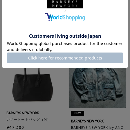
NEW
NEW
BARNEYS NEW YORK
BARNEYS NEW YORK
BARNEYS NEW YORK by ANC
ロゴ入りPVC保冷トートバッ
ELLM ホースレザーブルゾン
グ／ドット柄
¥165,000
¥6,600
BARNEYS NEW YORK
NEW
レザートートバッグ（M）
BARNEYS NEW YORK
¥47,300
BARNEYS NEW YORK by ANC