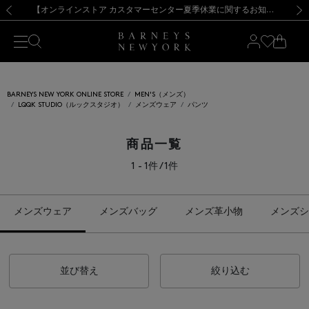
熊本県を中心とした地震の影響によるお荷物のお届けについて
【夏季休業に伴う出荷一時停止のお知らせ】(2026.8.7)
【夏季休業に伴う出荷一時停止のお知らせ】(2026.8.7)
【開催中】SUMMER SALEのご案内・ご注意事項
【オンラインストア カスタマーセンター夏季休業に関するお知らせ】（2026.8.7）
新規登録のお客様も対象！＜MY BARNEYS＞会員のお客様は11,000円（税込）以上のお買上げで常時送料無料！お買い物の際は会員登録を！
【夏季休業に伴う返品・交換承り一時停止のお知らせ】（2026.8.5）
新規登録のお客様も対象！＜MY BARNEYS＞会員のお客様は11,000円（税込）以上のお買上げで常時送料無料！お買い物の際は会員登録を！
前の画像
次の
BARNEYS NEW YORK ONLINE STORE
MEN'S（メンズ）
LQQK STUDIO（ルックスタジオ）
メンズウェア
パンツ
商品一覧
1 - 1件 / 1件
メンズウェア
メンズバッグ
メンズ革小物
メンズシ
並び替え
絞り込む