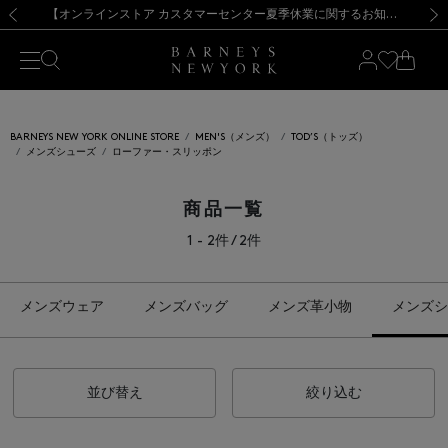
熊本県を中心とした地震の影響によるお荷物のお届けについて
【夏季休業に伴う出荷一時停止のお知らせ】(2026.8.7)
【夏季休業に伴う出荷一時停止のお知らせ】(2026.8.7)
【開催中】SUMMER SALEのご案内・ご注意事項
【オンラインストア カスタマーセンター夏季休業に関するお知らせ】（2026.8.7）
新規登録のお客様も対象！＜MY BARNEYS＞会員のお客様は11,000円（税込）以上のお買上げで常時送料無料！お買い物の際は会員登録を！
【夏季休業に伴う返品・交換承り一時停止のお知らせ】（2026.8.5）
新規登録のお客様も対象！＜MY BARNEYS＞会員のお客様は11,000円（税込）以上のお買上げで常時送料無料！お買い物の際は会員登録を！
前の画像
次の
BARNEYS NEW YORK ONLINE STORE
MEN'S（メンズ）
TOD’S（トッズ）
メンズシューズ
ローファー・スリッポン
商品一覧
1 - 2件 / 2件
メンズウェア
メンズバッグ
メンズ革小物
メンズシ
並び替え
絞り込む