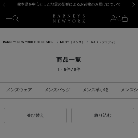
熊本県を中心とした地震の影響によるお荷物のお届けについて
【開催中】SUMMER SALEのご案内・ご注意事項
新規登録のお客様も対象！＜MY BARNEYS＞会員のお客様は11,000円（税込）以上のお買上げで常時送料無料！お買い物の際は会員登録を！
【夏季休業に伴う返品・交換承り一時停止のお知らせ】（2026.8.5）
新規登録のお客様も対象！＜MY BARNEYS＞会員のお客様は11,000円（税込）以上のお買上げで常時送料無料！お買い物の際は会員登録を！
【夏季休業に伴う返品・交換承り一時停止のお知らせ】（2026.8.5）
前の画像
次の
BARNEYS NEW YORK ONLINE STORE
MEN'S（メンズ）
FRADI（フラディ）
商品一覧
1 - 8件 / 8件
メンズウェア
メンズバッグ
メンズ革小物
メンズシ
並び替え
絞り込む