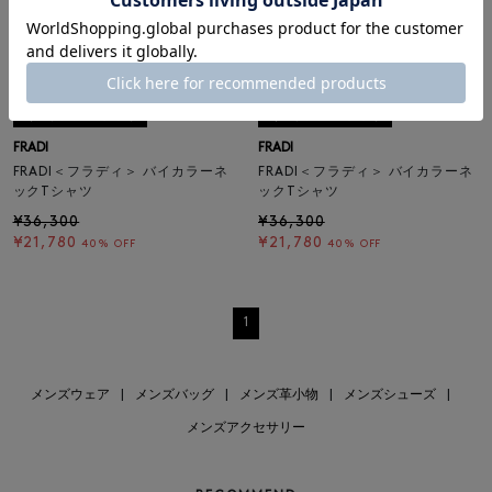
SALE
返品不可
SALE
SOLDOUT
返品不可
ギフトラッピング不可
ギフトラッピング不可
FRADI
FRADI
FRADI＜フラディ＞ バイカラーネ
FRADI＜フラディ＞ バイカラーネ
ックTシャツ
ックTシャツ
¥36,300
¥36,300
¥21,780
¥21,780
40% OFF
40% OFF
1
メンズウェア
|
メンズバッグ
|
メンズ革小物
|
メンズシューズ
|
メンズアクセサリー