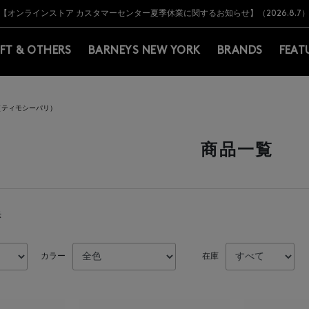
Y BARNEYS＞会員のお客様は11,000円（税込）以上のお買上げで常時送料無
Y BARNEYS＞会員のお客様は11,000円（税込）以上のお買上げで常時送料無
【オンラインストア カスタマーセンター夏季休業に関するお知らせ】（2026.8.7
【夏季休業に伴う返品・交換承り一時停止のお知らせ】（2026.8.5）
熊本県を中心とした地震の影響によるお荷物のお届けについて
【夏季休業に伴う出荷一時停止のお知らせ】(2026.8.7)
【夏季休業に伴う出荷一時停止のお知らせ】(2026.8.7)
【開催中】SUMMER SALEのご案内・ご注意事項
IFT & OTHERS
BARNEYS NEW YORK
BRANDS
FEAT
RIS（ティモシーパリ）
商品一覧
示
カラー
在庫