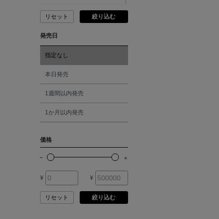
ANDERSONS
リセット
絞り込む
ピンク
発売日
ANTIPAST
レッド
指定なし
ANYA HINDMARCH
オレンジ
本日発売
ARCS LONDON
1週間以内発売
シルバー
1か月以内発売
ARIANNA
ゴールド
価格
ARIZONA LOVE
その他
ARMA
¥
¥
リセット
絞り込む
ASAUCE MELER