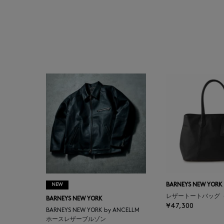
ATELIER AMBOISE
ATELIER EDITION
ATHENA NEW YORK
ATHLETICS FTWR
ATTO VANNUCCI
FIRENZE
AURALEE
AUTRY
NEW
BARNEYS NEW YORK
レザートートバッグ
BARNEYS NEW YORK
¥47,300
BAGUTTA
BARNEYS NEW YORK by ANCELLM
ホースレザーブルゾン