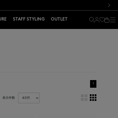
料！お買い物の際は会員登録を！
料！お買い物の際は会員登録を！
）
次の画像
URE
STAFF STYLING
OUTLET
1
表示件数