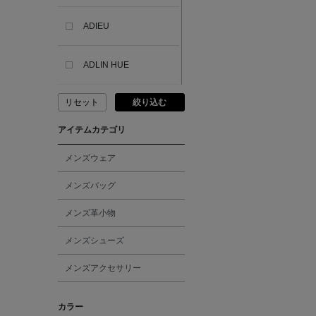
ADIEU
ADLIN HUE
リセット
絞り込む
ADVISORY BOARD
CRYSTALS
アイテムカテゴリ
AESOP
メンズウェア
メンズバッグ
AETA
メンズ革小物
AKIKO OGAWA.
メンズシューズ
メンズアクセサリー
ALBERT THURSTON
カラー
ALESSANDRO