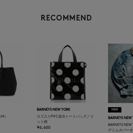
RECOMMEND
BARNEYS NEW YORK
NEW
（M）
ロゴ入りPVC保冷トートバッグ／ド
BARNEYS NEW
ット柄
BARNEYS NEW
¥6,600
デニムカバーオ