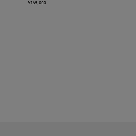
¥165,000
BAKUNE
BALENCIAGA
BARBA
BARNEYS NEW YORK
BARNEYS NEWYORK
BEAUTY
BASERANGE
BE.ABLE
BEAUTY:BEAST