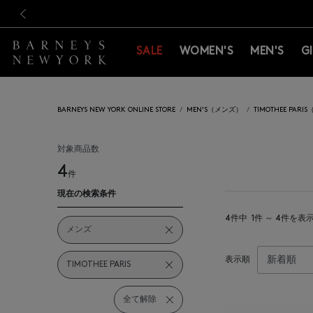
新規登録のお客様も対象！＜M
新規登録のお客様も対象！＜M
前の画像
SALE
WOMEN'S
MEN'S
G
BARNEYS NEW YORK ONLINE STORE
MEN'S（メンズ）
TIMOTHEE PA
対象商品数
4
件
現在の検索条件
4件中
1件 ～ 4件を表
メンズ
表示順
TIMOTHEE PARIS
全て解除