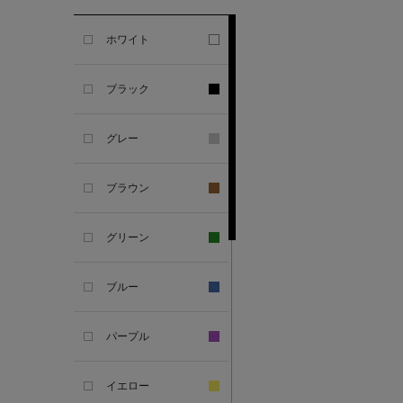
GHERARDI
ホワイト
ALL THE WAYS TO SAY
ブラック
ALPO
グレー
ALTEA
ブラウン
AMIRI
グリーン
AMOMENTO
ブルー
ANCELLM
パープル
ANCIENT GREEK
SANDAL
イエロー