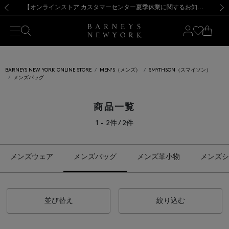
熊本県を中心とした地震の影響によるお荷物のお届けについて
【夏季休業に伴う出荷一時停止のお知らせ】(2026.8.7)
【夏季休業に伴う出荷一時停止のお知らせ】(2026.8.7)
【開催中】SUMMER SALEのご案内・ご注意事項
【オンラインストア カスタマーセンター夏季休業に関するお知らせ】（2026.8.7）
新規登録のお客様も対象！＜MY BARNEYS＞会員のお客様は11,000円（税込）以上のお買上げで常時送料無料！お買い物の際は会員登録を！
【夏季休業に伴う返品・交換承り一時停止のお知らせ】（2026.8.5）
新規登録のお客様も対象！＜MY BARNEYS＞会員のお客様は11,000円（税込）以上のお買上げで常時送料無料！お買い物の際は会員登録を！
前の画像
次の
BARNEYS NEW YORK ONLINE STORE
MEN'S（メンズ）
SMYTHSON（スマイソン）
メンズバッグ
商品一覧
1 - 2件 / 2件
メンズウェア
メンズバッグ
メンズ革小物
メンズシ
並び替え
絞り込む