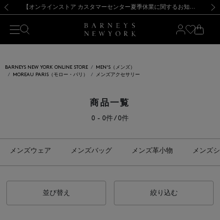
熊本県を中心とした地震の影響によるお荷物のお届けについて
【夏季休業に伴う出荷一時停止のお知らせ】(2026.8.7)
【夏季休業に伴う出荷一時停止のお知らせ】(2026.8.7)
【開催中】SUMMER SALEのご案内・ご注意事項
【オンラインストア カスタマーセンター夏季休業に関するお知らせ】（2026.8.7）
新規登録のお客様も対象！＜MY BARNEYS＞会員のお客様は11,000円（税込）以上のお買上げで常時送料無料！お買い物の際は会員登録を！
【夏季休業に伴う返品・交換承り一時停止のお知らせ】（2026.8.5）
新規登録のお客様も対象！＜MY BARNEYS＞会員のお客様は11,000円（税込）以上のお買上げで常時送料無料！お買い物の際は会員登録を！
前の画像
次の
BARNEYS NEW YORK ONLINE STORE
MEN'S（メンズ）
MOREAU PARIS（モロー・パリ）
メンズアクセサリー
商品一覧
0 - 0件 / 0件
メンズウェア
メンズバッグ
メンズ革小物
メンズシ
並び替え
絞り込む