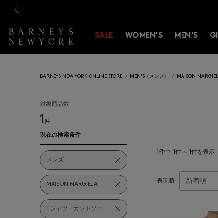
新規登録のお客様も対象！＜M
新規登録のお客様も対象！＜M
前の画像
SALE
WOMEN'S
MEN'S
G
BARNEYS NEW YORK ONLINE STORE
MEN'S（メンズ）
MAISON MARG
対象商品数
1
件
現在の検索条件
1件中
1件 ～ 1件を表示
メンズ
表示順
MAISON MARGIELA
Tシャツ・カットソー