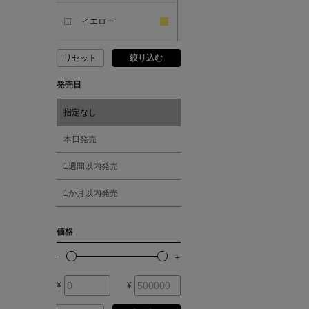
SANDAL
イエロー
ANDERSONS
リセット
絞り込む
ピンク
発売日
ANTIPAST
レッド
指定なし
ANYA HINDMARCH
オレンジ
本日発売
ARCS LONDON
1週間以内発売
シルバー
1か月以内発売
ARIANNA
ゴールド
価格
ARIZONA LOVE
その他
ARMA
¥
¥