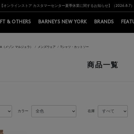
Y BARNEYS＞会員のお客様は11,000円（税込）以上のお買上げで常時送料無
Y BARNEYS＞会員のお客様は11,000円（税込）以上のお買上げで常時送料無
【オンラインストア カスタマーセンター夏季休業に関するお知らせ】（2026.8.7
【夏季休業に伴う返品・交換承り一時停止のお知らせ】（2026.8.5）
熊本県を中心とした地震の影響によるお荷物のお届けについて
【夏季休業に伴う出荷一時停止のお知らせ】(2026.8.7)
【夏季休業に伴う出荷一時停止のお知らせ】(2026.8.7)
【開催中】SUMMER SALEのご案内・ご注意事項
IFT & OTHERS
BARNEYS NEW YORK
BRANDS
FEAT
IELA（メゾン マルジェラ）
メンズウェア
Tシャツ・カットソー
商品一覧
カラー
在庫