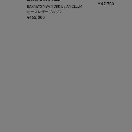
BARNEYS NEW YORK
¥47,300
BAGUTTA
BARNEYS NEW YORK by ANCELLM
ホースレザーブルゾン
¥165,000
BAKUNE
BALENCIAGA
BARBA
BARNEYS NEW YORK
BARNEYS NEWYORK
BEAUTY
BASERANGE
BE.ABLE