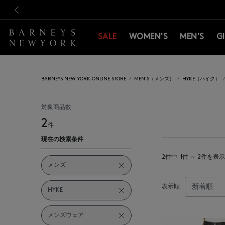
新規登録のお客様も対象！＜M
新規登録のお客様も対象！＜M
前の画像
SALE
WOMEN'S
MEN'S
G
BARNEYS NEW YORK ONLINE STORE
MEN'S（メンズ）
HYKE（ハイク）
対象商品数
2
件
現在の検索条件
2件中
1件 ～ 2件を表示
メンズ
表示順
HYKE
メンズウェア