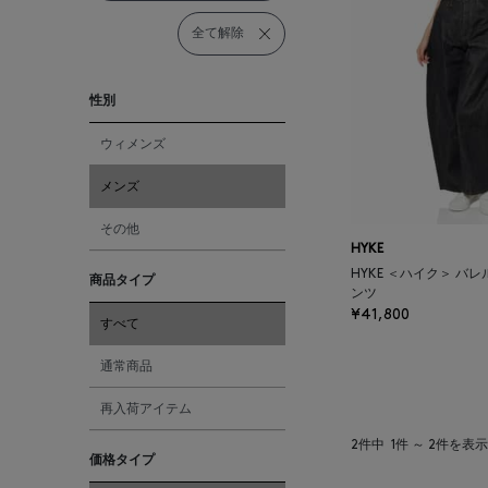
全て解除
性別
ウィメンズ
メンズ
その他
HYKE
HYKE ＜ハイク＞ バ
商品タイプ
ンツ
¥41,800
すべて
通常商品
再入荷アイテム
2件中
1件 ～ 2件を表示
価格タイプ