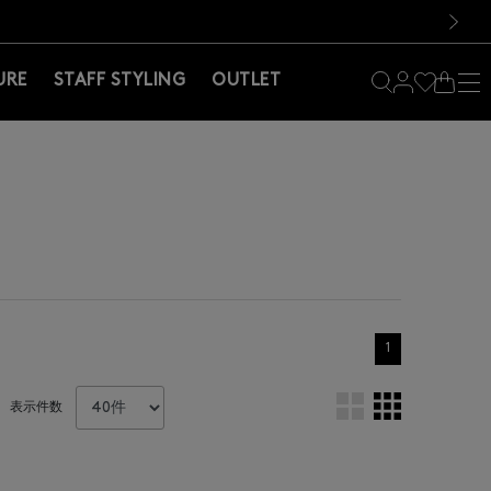
料！お買い物の際は会員登録を！
料！お買い物の際は会員登録を！
）
次の画像
URE
STAFF STYLING
OUTLET
1
表示件数