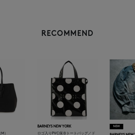
RECOMMEND
BARNEYS NEW YORK
NEW
（M）
ロゴ入りPVC保冷トートバッグ／ド