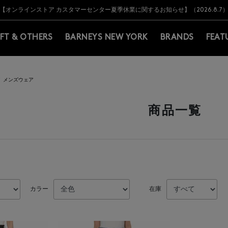
Y BARNEYS＞会員のお客様は11,000円（税込）以上のお買上げで常時送料無
Y BARNEYS＞会員のお客様は11,000円（税込）以上のお買上げで常時送料無
【オンラインストア カスタマーセンター夏季休業に関するお知らせ】（2026.8.7
【夏季休業に伴う返品・交換承り一時停止のお知らせ】（2026.8.5）
熊本県を中心とした地震の影響によるお荷物のお届けについて
【夏季休業に伴う出荷一時停止のお知らせ】(2026.8.7)
【夏季休業に伴う出荷一時停止のお知らせ】(2026.8.7)
【開催中】SUMMER SALEのご案内・ご注意事項
IFT & OTHERS
BARNEYS NEW YORK
BRANDS
FEAT
メンズウェア
商品一覧
カラー
在庫