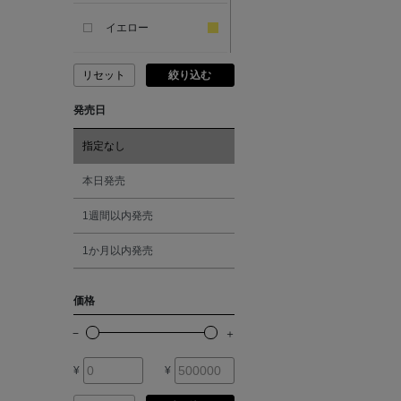
SANDAL
イエロー
ANDERSONS
リセット
絞り込む
ピンク
発売日
ANTIPAST
レッド
指定なし
ANYA HINDMARCH
オレンジ
本日発売
ARCS LONDON
1週間以内発売
シルバー
1か月以内発売
ARIANNA
ゴールド
価格
ARIZONA LOVE
その他
ARMA
¥
¥