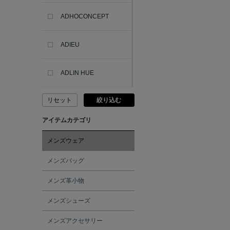
ADHOCONCEPT
ADIEU
ADLIN HUE
リセット
絞り込む
ADVISORY BOARD
CRYSTALS
アイテムカテゴリ
AESOP
メンズウェア
メンズバッグ
AETA
メンズ革小物
AKIKO OGAWA.
メンズシューズ
メンズアクセサリー
ALBERT THURSTON