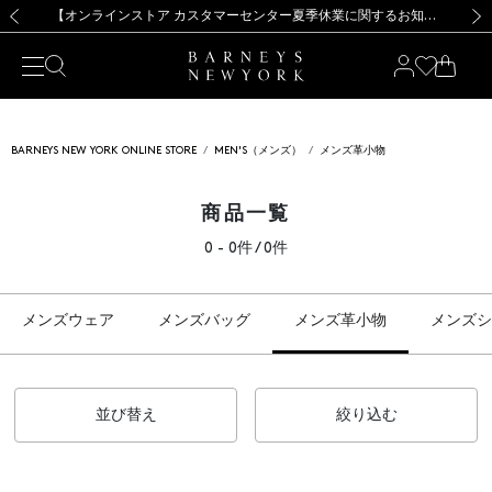
熊本県を中心とした地震の影響によるお荷物のお届けについて
【夏季休業に伴う出荷一時停止のお知らせ】(2026.8.7)
【夏季休業に伴う出荷一時停止のお知らせ】(2026.8.7)
【開催中】SUMMER SALEのご案内・ご注意事項
【オンラインストア カスタマーセンター夏季休業に関するお知らせ】（2026.8.7）
新規登録のお客様も対象！＜MY BARNEYS＞会員のお客様は11,000円（税込）以上のお買上げで常時送料無料！お買い物の際は会員登録を！
【夏季休業に伴う返品・交換承り一時停止のお知らせ】（2026.8.5）
新規登録のお客様も対象！＜MY BARNEYS＞会員のお客様は11,000円（税込）以上のお買上げで常時送料無料！お買い物の際は会員登録を！
前の画像
次の
BARNEYS NEW YORK ONLINE STORE
MEN'S（メンズ）
メンズ革小物
商品一覧
0 - 0件 / 0件
メンズウェア
メンズバッグ
メンズ革小物
メンズシ
並び替え
絞り込む